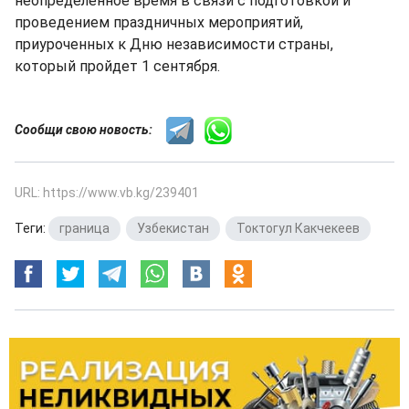
неопределенное время в связи с подготовкой и
проведением праздничных мероприятий,
приуроченных к Дню независимости страны,
который пройдет 1 сентября.
Сообщи свою новость:
URL: https://www.vb.kg/239401
Теги:
граница
,
Узбекистан
,
Токтогул Какчекеев