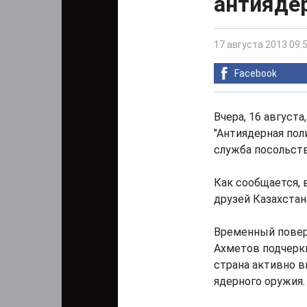
антияде
17 августа 2013 09:
Facebook
Вчера, 16 август
"Антиядерная пол
служба посольств
Как сообщается, 
друзей Казахста
Временный повер
Ахметов подчеркн
страна активно 
ядерного оружия.