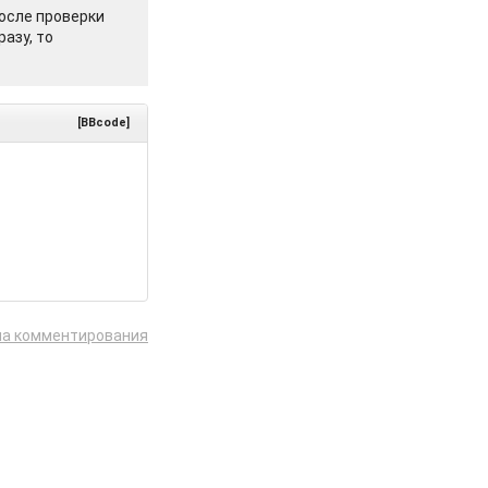
осле проверки
азу, то
[BBcode]
ла комментирования