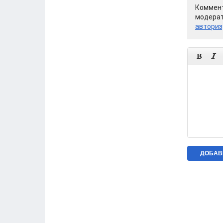
Коммент
модерат
авториз

