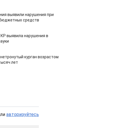
ия выявили нарушения при
 бюджетных средств
 КР выявила нарушения в
ауки
 нетронутый курган возрастом
тысяч лет
или
авторизуйтесь