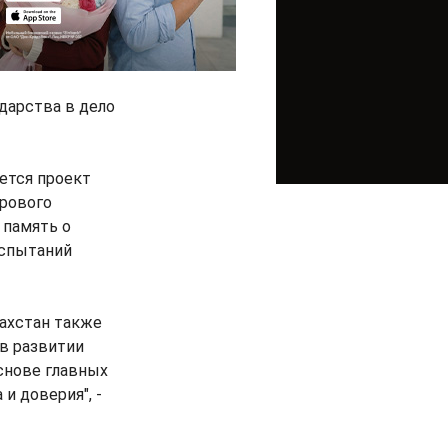
дарства в дело
ется проект
ирового
 память о
испытаний
захстан также
 в развитии
снове главных
и доверия", -