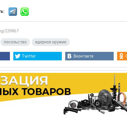
сть:
.kg/239867
,
посольство
,
ядерное оружие
Twitter
Вконтакте