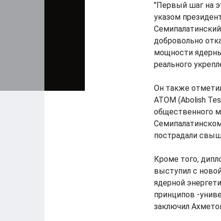
"Первый шаг на э
указом президент
Семипалатинский 
добровольно отка
мощности ядерны
реального укрепл
Он также отметил
АТОМ (Abolish Tes
общественного м
Семипалатинском 
пострадали свыше
Кроме того, дипл
выступил с новой
ядерной энергети
принципов -униве
заключил Ахмето