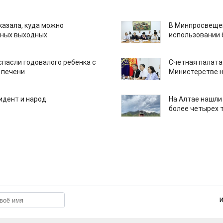
казала, куда можно
В Минпросвещен
нных выходных
использовании
спасли годовалого ребенка с
Счетная палата
 печени
Министерстве н
идент и народ
На Алтае нашли
более четырех 