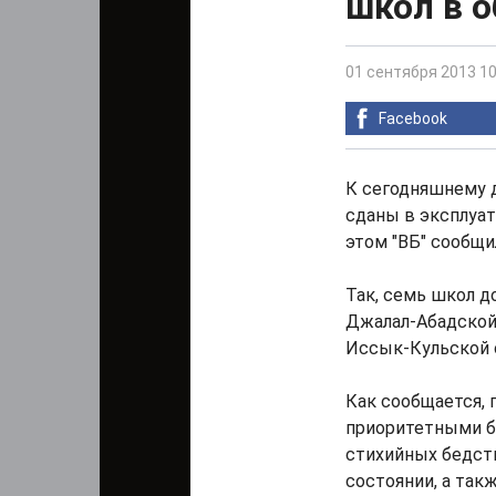
школ в о
01 сентября 2013 10
Facebook
К сегодняшнему д
сданы в эксплуа
этом "ВБ" сообщи
Так, семь школ д
Джалал-Абадской,
Иссык-Кульской 
Как сообщается, 
приоритетными б
стихийных бедств
состоянии, а так