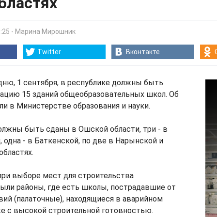
бластях
:25
-
Марина Мирошник
Twitter
Вконтакте
ню, 1 сентября, в республике должны быть
тацию 15 зданий общеобразовательных школ. Об
ли в Министерстве образования и науки.
олжны быть сданы в Ошской области, три - в
 одна - в Баткенской, по две в Нарынской и
областях.
при выборе мест для строительства
ыли районы, где есть школы, пострадавшие от
ий (палаточные), находящиеся в аварийном
же с высокой строительной готовностью.