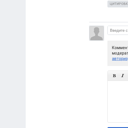
ЦИТИРОВА
Коммент
модерат
авториз

