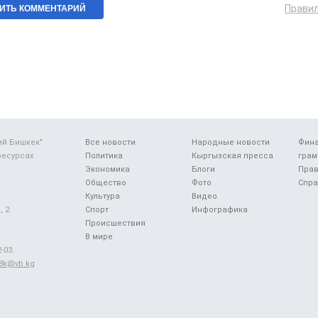
Прави
ий Бишкек"
Все новости
Народные новости
Фин
ресурсах
Политика
Кыргызская пресса
грам
Экономика
Блоги
Прав
Общество
Фото
Спра
Культура
Видео
 2.
Спорт
Инфографика
Происшествия
В мире
-03.
48k@vb.kg