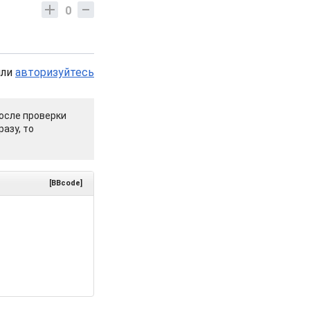
0
или
авторизуйтесь
осле проверки
азу, то
[BBcode]