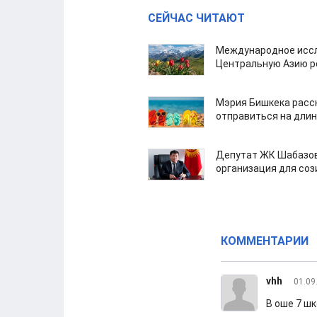
СЕЙЧАС ЧИТАЮТ
Международное иссл
Центральную Азию р
Мэрия Бишкека расс
отправиться на дли
Депутат ЖК Шабазов
организация для со
КОММЕНТАРИИ
vhh
01.09
В оше 7 шк