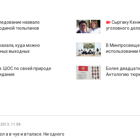
едование назвало
Сыргаку Кен
одиной тюльпанов
уголовного дела
казала, куда можно
В Минпросвещен
нных выходных
использовании
: ШОС по своей природе
Более двадцати
зидания
Антологию тюрк
.2013, 11:08
ол а в чуе и вталасе. Ни одного