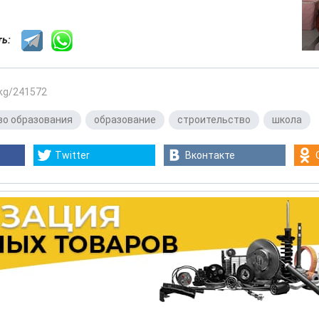
сть:
.kg/241572
о образования
,
образование
,
строительство
,
школа
Twitter
Вконтакте