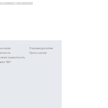
ла комментирования
ансовая
Рекламодателям
отность
Пресс-центр
овая грамотность
вка "ВБ"