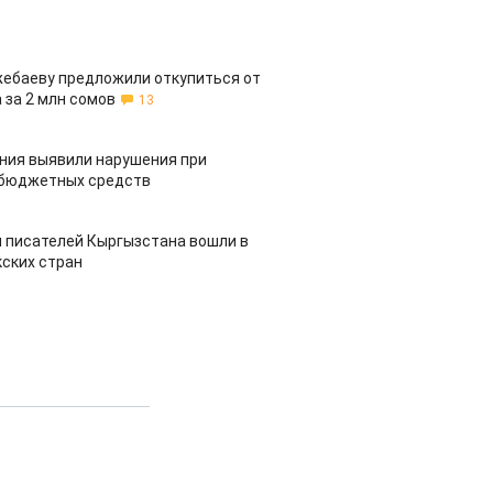
жебаеву предложили откупиться от
 за 2 млн сомов
13
ия выявили нарушения при
 бюджетных средств
 писателей Кыргызстана вошли в
ских стран