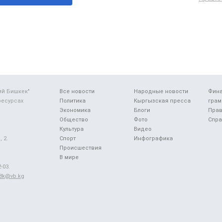
ий Бишкек"
Все новости
Народные новости
Фин
ресурсах
Политика
Кыргызская пресса
грам
Экономика
Блоги
Прав
Общество
Фото
Спра
Культура
Видео
 2.
Спорт
Инфографика
Происшествия
В мире
-03.
48k@vb.kg