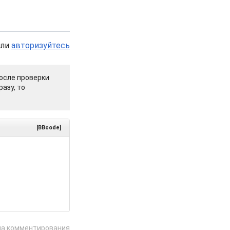
или
авторизуйтесь
осле проверки
азу, то
[BBcode]
ла комментирования