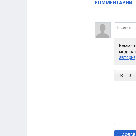
КОММЕНТАРИИ
Коммент
модерат
авториз

