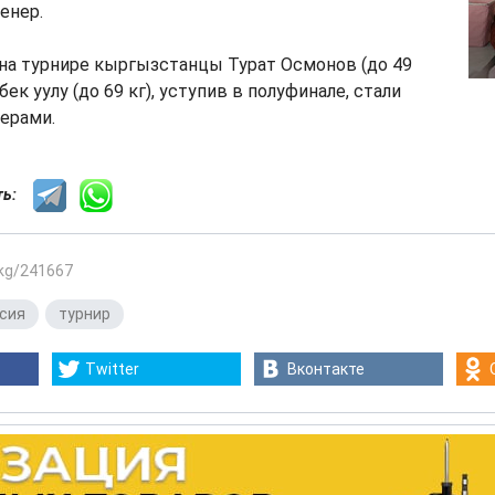
ренер.
на турнире кыргызстанцы Турат Осмонов (до 49
бек уулу (до 69 кг), уступив в полуфинале, стали
ерами.
сть:
.kg/241667
сия
,
турнир
Twitter
Вконтакте