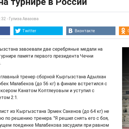
на турнире в России
:32
-
Гулиза Авазова
Twitter
Вконтакте
ызстана завоевали две серебряные медали на
урнире памяти первого президента Чечни
.
" главный тренер сборной Кыргызстана Адылхан
бек Малабеков (до 56 кг) в финале встретился с
оксером Канатом Коптлеуовым и уступил с
том 2:1.
ст из Кыргызстана Эрмек Сакенов (до 64 кг) не
ю по решению тренера. "Я решил снять его с боя,
дущем поединке Малабекова засудили при равном