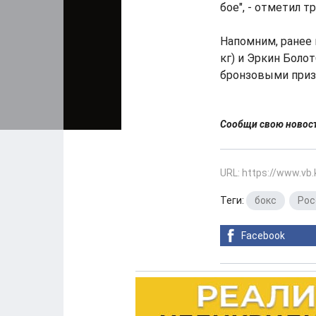
бое", - отметил т
Напомним, ранее 
кг) и Эркин Болот
бронзовыми приз
Сообщи свою ново
URL: https://www.vb
Теги:
бокс
,
Рос
Facebook