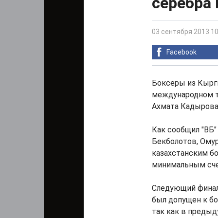
серебра 
03 сентября 2013 10
Facebook
Боксеры из Кырг
международном т
Ахмата Кадырова
Как сообщил "ВБ
Бекболотов, Омур
казахстанским б
минимальным сче
Следующий финали
был допущен к бо
так как в преды