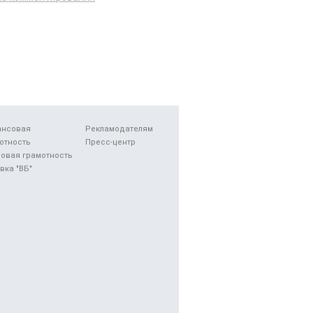
ансовая
Рекламодателям
отность
Пресс-центр
овая грамотность
вка "ВБ"