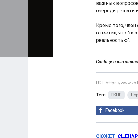
важных вопросов
очередь решать их
Кроме того, член
отметил, что "по
реальностью".
Сообщи свою ново
URL: https://www.vb
Теги:
ГКНБ
,
На
Facebook
СЮЖЕТ:
СЦЕНАР