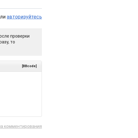
или
авторизуйтесь
осле проверки
азу, то
[BBcode]
ла комментирования