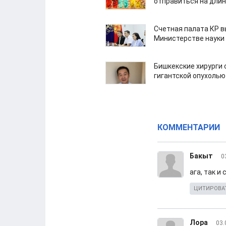
отправиться на дли
Счетная палата КР в
Министерстве науки
Бишкекские хирурги 
гигантской опухолью
КОММЕНТАРИИ
Бакыт
0
ага, так 
ЦИТИРОВА
Лора
03.