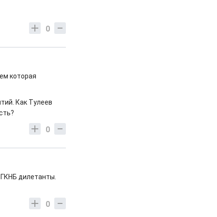
0
ем которая
тий. Как Тулеев
сть?
0
в ГКНБ дилетанты.
0