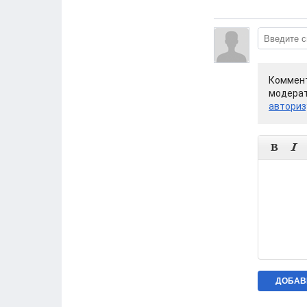
Коммент
модерат
авториз

