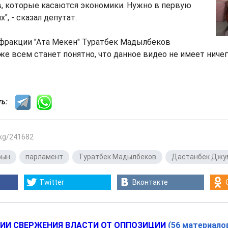
, которые касаются экономики. Нужно в первую
", - сказал депутат.
 фракции "Ата Мекен" Туратбек Мадылбеков
зже всем станет понятно, что данное видео не имеет ниче
сть:
.kg/241682
рын
,
парламент
,
Туратбек Мадылбеков
,
Дастанбек Джу
Twitter
Вконтакте
ИИ СВЕРЖЕНИЯ ВЛАСТИ ОТ ОППОЗИЦИИ
(56 материало