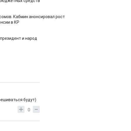
 бюджетных средств
 сомов. Кабмин анонсировал рост
нсии в КР
 президент и народ
крешиваться будут)
0