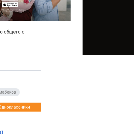
го общего с
мабеков
Одноклассники
в)