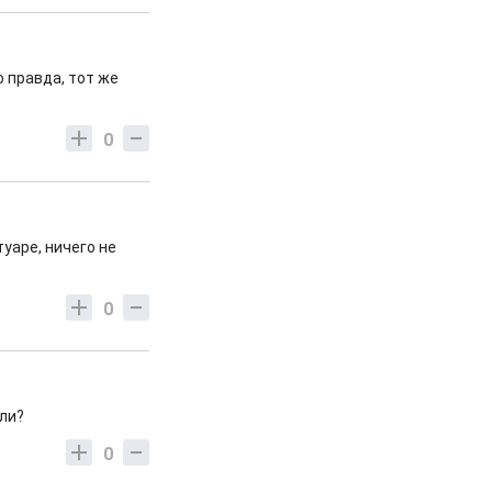
о правда, тот же
0
уаре, ничего не
0
оли?
0