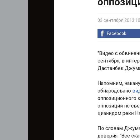
оппозиц
03 сентября 2013 10
Facebook
"Видео с обвинени
сентября, в инте
Дастанбек Джума
Напомним, накану
обнародовано
ви
оппозиционного к
оппозиции по св
цианидом реки Н
По словам Джума
доверия. "Все ска