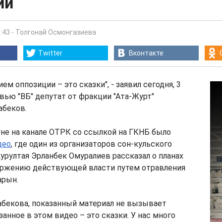
ии
:43
-
Толгонай Осмонгазиева
Twitter
Вконтакте
ем оппозиции – это сказки", - заявил сегодня, 3
рвью "ВБ" депутат от фракции "Ата-Журт"
беков.
не на канале ОТРК со ссылкой на ГКНБ было
део
, где один из организаторов сон-кульского
урултая Эрланбек Омуралиев рассказал о планах
ержению действующей власти путем отравления
арын.
бекова, показанный материал не вызывает
занное в этом видео – это сказки. У нас много