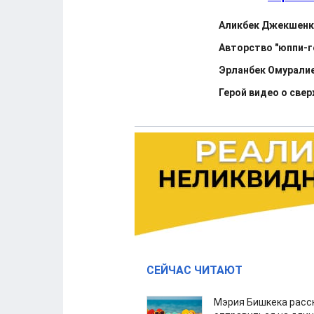
Аликбек Джекшенку
Авторство "юппи-г
Эрланбек Омуралие
Герой видео о све
СЕЙЧАС ЧИТАЮТ
Мэрия Бишкека расс