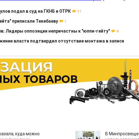
лов подал в суд на ГКНБ и ОТРК
11
ейта" приписали Текебаеву
1
в: Лидеры оппозиции непричастны к "юппи-гейту"
4
ржении власти подтвердил отсутствие монтажа в записи
казала, куда можно
В Минпросвещен