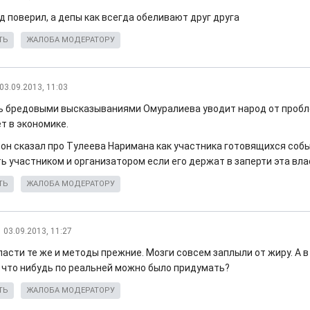
д поверил, а депы как всегда обеливают друг друга
ТЬ
ЖАЛОБА МОДЕРАТОРУ
03.09.2013, 11:03
ь бредовыми высказываниями Омуралиева уводит народ от пробл
т в экономике.
 он сказал про Тулеева Наримана как участника готовящихся собы
ь участником и организатором если его держат в заперти эта вла
ТЬ
ЖАЛОБА МОДЕРАТОРУ
03.09.2013, 11:27
ласти те же и методы прежние. Мозги совсем заплыли от жиру. А 
 что нибудь по реальней можно было придумать?
ТЬ
ЖАЛОБА МОДЕРАТОРУ