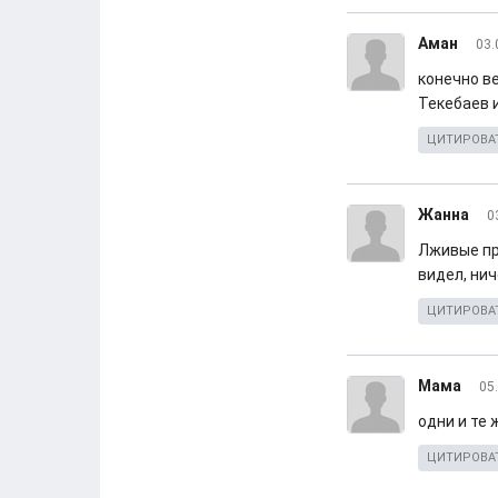
Аман
03.
конечно ве
Текебаев 
ЦИТИРОВА
Жанна
0
Лживые про
видел, нич
ЦИТИРОВА
Мама
05
одни и те
ЦИТИРОВА