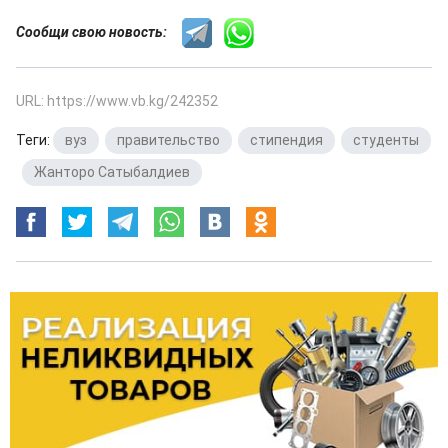
Сообщи свою новость:
URL: https://www.vb.kg/242352
Теги:
вуз
,
правительство
,
стипендия
,
студенты
,
Жанторо Сатыбалдиев