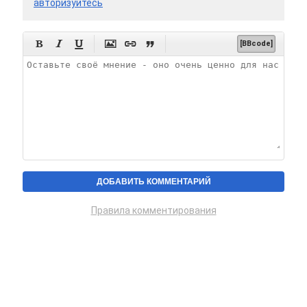
авторизуйтесь






[BBcode]
Правила комментирования