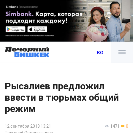
KG
Рысалиев предложил
ввести в тюрьмах общий
режим
12 сентября 2013 13:21
1471
0
Толгонай Осмонгазиева