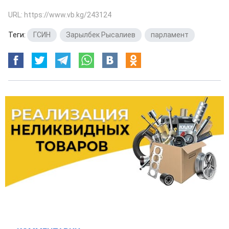
URL: https://www.vb.kg/243124
Теги:
ГСИН
,
Зарылбек Рысалиев
,
парламент