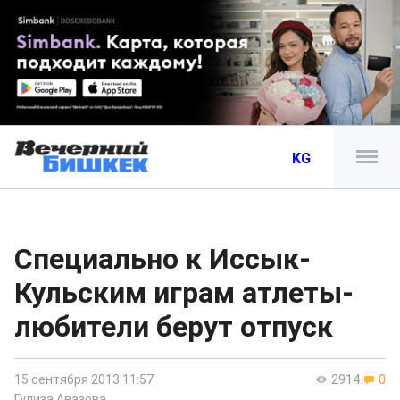
KG
Специально к Иссык-
Кульским играм атлеты-
любители берут отпуск
15 сентября 2013 11:57
2914
0
Гулиза Авазова