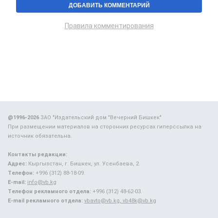
Правила комментирования
@1996-2026
ЗАО "Издательский дом "Вечерний Бишкек"
При размещении материалов на сторонних ресурсах гиперссылка на
источник обязательна.
Контакты редакции:
Адрес:
Кыргызстан, г. Бишкек, ул. Усенбаева, 2.
Телефон:
+996 (312) 88-18-09.
E-mail:
info@vb.kg
Телефон рекламного отдела:
+996 (312) 48-62-03.
E-mail рекламного отдела:
vbavto@vb.kg, vb48k@vb.kg