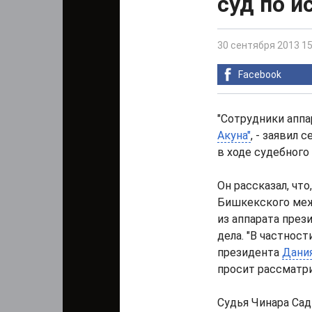
суд по и
30 сентября 2013 15
Facebook
"Сотрудники аппа
Акуна"
, - заявил 
в ходе судебного
Он рассказал, что
Бишкекского меж
из аппарата през
дела. "В частност
президента
Дани
просит рассматри
Судья Чинара Сад