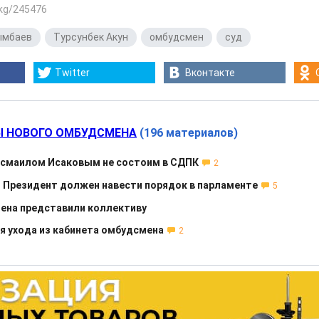
.kg/245476
ымбаев
,
Турсунбек Акун
,
омбудсмен
,
суд
Twitter
Вконтакте
 НОВОГО ОМБУДСМЕНА
(196 материалов)
Исмаилом Исаковым не состоим в СДПК
2
: Президент должен навести порядок в парламенте
5
ена представили коллективу
ия ухода из кабинета омбудсмена
2