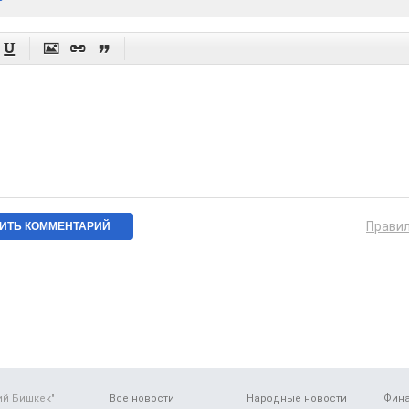




Прави
ий Бишкек"
Все новости
Народные новости
Фин