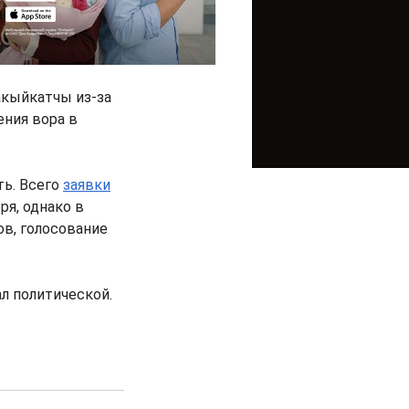
акыйкатчы из-за
ения вора в
ть. Всего
заявки
ря, однако в
ов, голосование
ал политической.