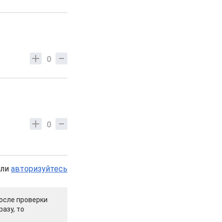
0
0
или
авторизуйтесь
осле проверки
азу, то