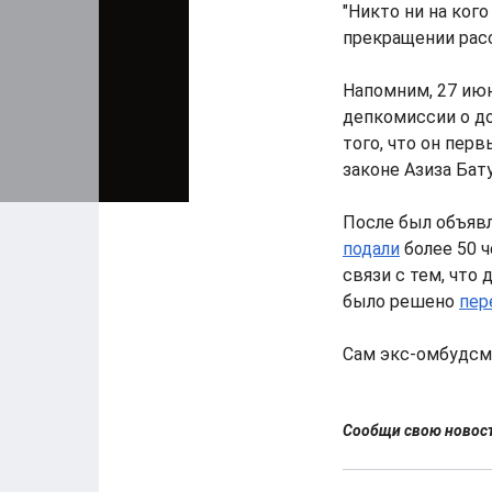
"Никто ни на кого
прекращении расс
Напомним, 27 ию
депкомиссии о д
того, что он пер
законе Азиза Бат
После был объявл
подали
более 50 
связи с тем, что
было решено
пер
Сам экс-омбудсм
Сообщи свою ново