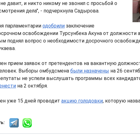
 не давит, и никто никому не звонил с просьбой о
мотрения дела", - подчеркнула Садырова.
ня парламентарии
одобрили
заключение
осрочном освобождении Турсунбека Акуна от должности 
вым поднял вопрос о необходимости досрочного освобожд
укаева.
ен прием заявок от претендентов на вакантную должнос
человек. Выборы омбудсмена
были назначены
на 26 сентяб
 депутаты не успели выслушать программы всех кандидат
енести
на 2 октября.
ен уже 15 дней проводит
акцию голодовки
, которую назв
сть: