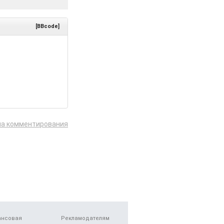
[BBcode]
ла комментирования
ансовая
Рекламодателям