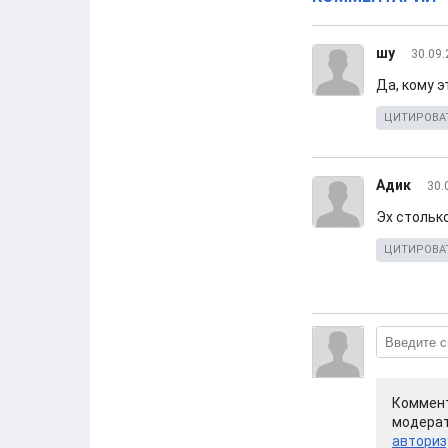
шу
30.09.
Да, кому э
ЦИТИРОВА
Адик
30.
Эх столько
ЦИТИРОВА
Коммент
модерат
авториз