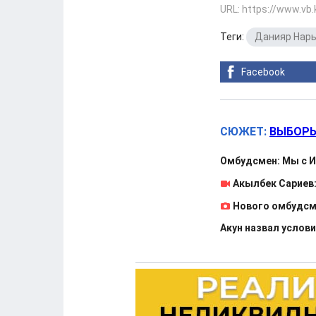
URL: https://www.vb
Теги:
Данияр Нар
Facebook
СЮЖЕТ:
ВЫБОРЫ
Омбудсмен: Мы с 
Акылбек Сариев
Нового омбудсм
Акун назвал услов