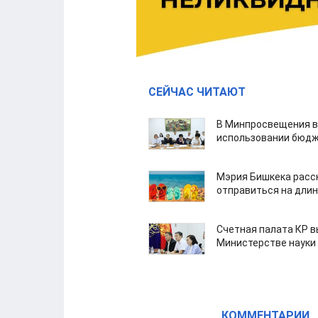
СЕЙЧАС ЧИТАЮТ
В Минпросвещения в
использовании бюдж
Мэрия Бишкека расс
отправиться на дли
Счетная палата КР в
Министерстве науки
КОММЕНТАРИИ