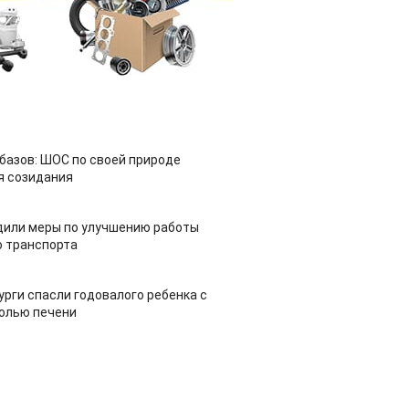
азов: ШОС по своей природе
я созидания
дили меры по улучшению работы
 транспорта
урги спасли годовалого ребенка с
холью печени