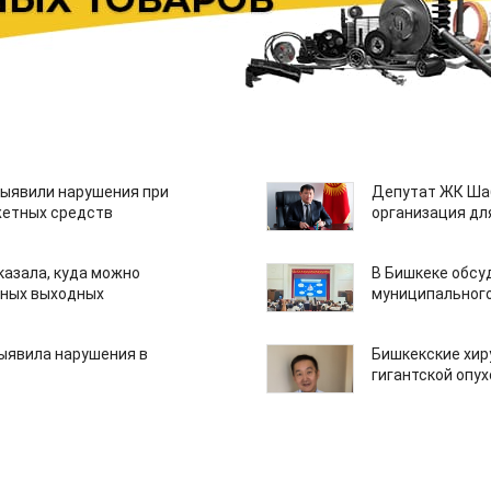
ыявили нарушения при
Депутат ЖК Шаб
етных средств
организация дл
казала, куда можно
В Бишкеке обсу
нных выходных
муниципального
ыявила нарушения в
Бишкекские хир
гигантской опу