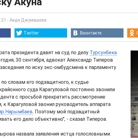
ску Акуна
:21
-
Аида Джумашева
Twitter
Вконтакте
рата президента давят на суд по делу
Турсунбека
сегодня, 30 сентября, адвокат Александр Типеров
 заседания по иску экс-омбудсмена к парламенту.
, по словам его подзащитного, к судье
районного суда Карагуловой постоянно звонили
идента с просьбой прекратить рассмотрение
и, к Карагуловой звонил руководитель аппарата
яр Нарымбаев
. Поэтому мой подзащитный
вать его дело объективно", - сказал Типеров.
ырова назвала заявления истца голословными.