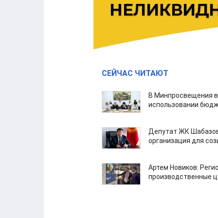
СЕЙЧАС ЧИТАЮТ
В Минпросвещения в
использовании бюдж
Депутат ЖК Шабазов
организация для со
Артем Новиков: Реги
производственные ц