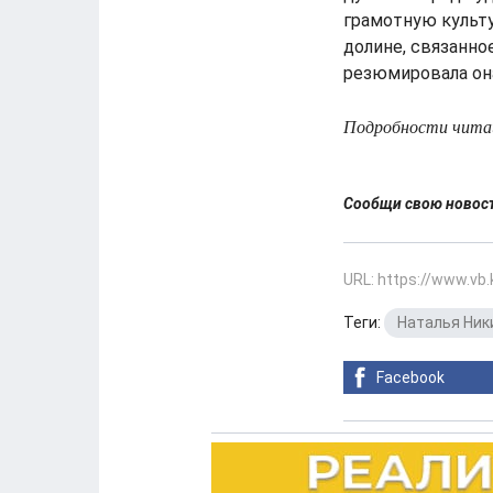
грамотную культу
долине, связанно
резюмировала он
Подробности читайт
Сообщи свою ново
URL: https://www.vb
Теги:
Наталья Ник
Facebook