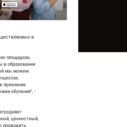
существляемых в
их площадках,
сы в образовании
орой мы можем
оцессах,
е признание
ами обучения", -
затрудняет
рный, ценностный,
о проводить