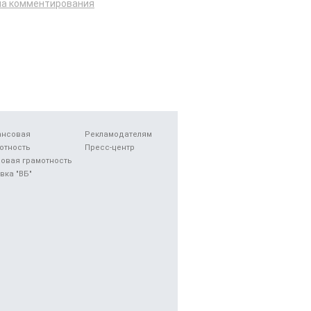
ла комментирования
ансовая
Рекламодателям
отность
Пресс-центр
овая грамотность
вка "ВБ"