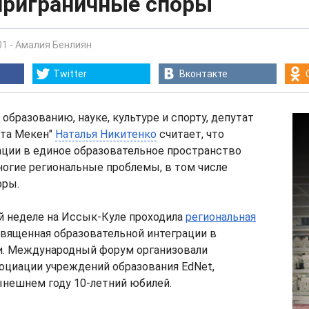
приграничные споры
01
-
Амалия Бенлиян
Twitter
Вконтакте
образованию, науке, культуре и спорту, депутат
Ата Мекен"
Наталья Никитенко
считает, что
ации в единое образовательное пространство
огие региональные проблемы, в том числе
оры.
й неделе на Иссык-Куле проходила
региональная
священная образовательной интеграции в
и. Международный форум организовали
оциации учреждений образования EdNet,
нешнем году 10-летний юбилей.