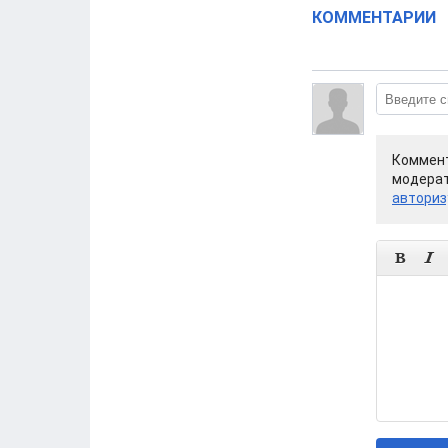
КОММЕНТАРИИ
Коммент
модерат
авториз

