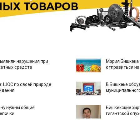
ыявили нарушения при
Мэрия Бишкека 
етных средств
отправиться на
: ШОС по своей природе
В Бишкеке обсу
зидания
муниципального
ону нужны общие
Бишкекские хир
епочки
гигантской опу