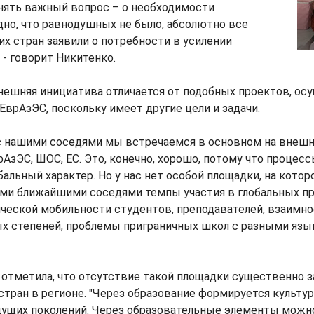
нять важный вопрос – о необходимости
дно, что равнодушных не было, абсолютно все
х стран заявили о потребности в усилении
 - говорит Никитенко.
нешняя инициатива отличается от подобных проектов, о
 ЕврАзЭС, поскольку имеет другие цели и задачи.
 с нашими соседями мы встречаемся в основном на внешн
АзЭС, ШОС, ЕС. Это, конечно, хорошо, потому что процес
обальный характер. Но у нас нет особой площадки, на кот
ими ближайшими соседями темпы участия в глобальных пр
ческой мобильности студентов, преподавателей, взаимно
х степеней, проблемы приграничных школ с разными язык
отметила, что отсутствие такой площадки существенно 
тран в регионе. "Через образование формируется культу
дущих поколений. Через образовательные элементы можн