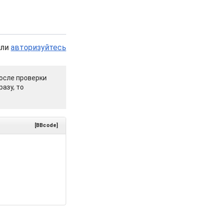
или
авторизуйтесь
осле проверки
азу, то
[BBcode]