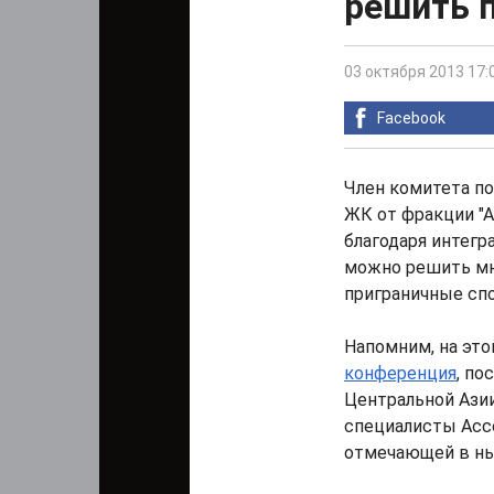
решить 
03 октября 2013 17:
Facebook
Член комитета по 
ЖК от фракции "
благодаря интегр
можно решить мн
приграничные сп
Напомним, на это
конференция
, по
Центральной Ази
специалисты Асс
отмечающей в ны