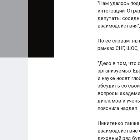
"Нам удалось под
интеграции. Отра
депутаты соседни
взаимодействия",
По ее словам, ны
рамках СНГ, ШОС,
"Дело в том, что
организуемых Евр
и науке носят гл
обсудить со сво
вопросы академи
дипломов и учены
пояснила нардеп.
Никитенко также 
взаимодействие с
духовный ряд бу