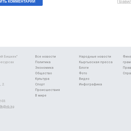
Прави
ий Бишкек"
Все новости
Народные новости
Фин
ресурсах
Политика
Кыргызская пресса
грам
Экономика
Блоги
Прав
Общество
Фото
Спра
Культура
Видео
 2.
Спорт
Инфографика
Происшествия
В мире
-03.
48k@vb.kg