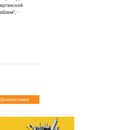
Ферганской
блем", -
Одноклассники