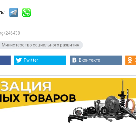
сть:
.kg/246438
Министерство социального развития
Twitter
Вконтакте