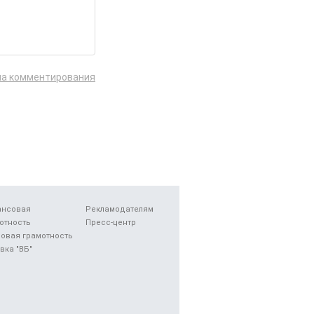
ла комментирования
ансовая
Рекламодателям
отность
Пресс-центр
овая грамотность
вка "ВБ"