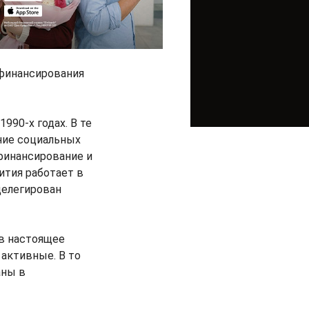
финансирования
990-х годах. В те
ние социальных
 финансирование и
ития работает в
делегирован
 в настоящее
 активные. В то
аны в