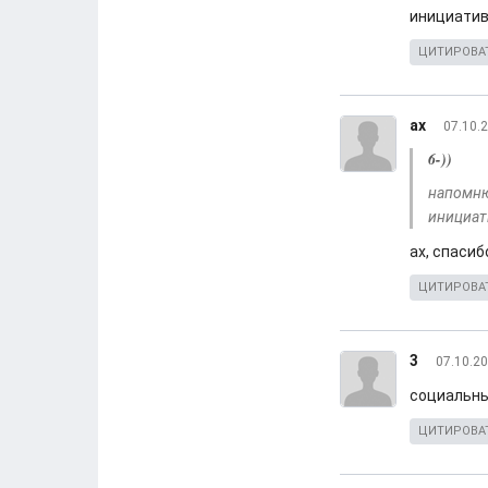
инициати
ЦИТИРОВА
ах
07.10.2
6-))
напомню
инициа
ах, спаси
ЦИТИРОВА
3
07.10.20
социальны
ЦИТИРОВА