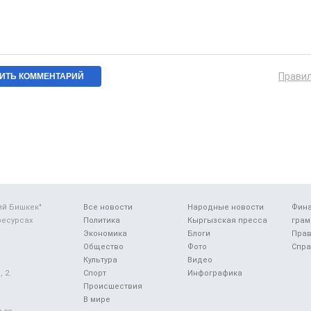
Прави
ий Бишкек"
Все новости
Народные новости
Фин
ресурсах
Политика
Кыргызская пресса
грам
Экономика
Блоги
Прав
Общество
Фото
Спра
Культура
Видео
 2.
Спорт
Инфографика
Происшествия
В мире