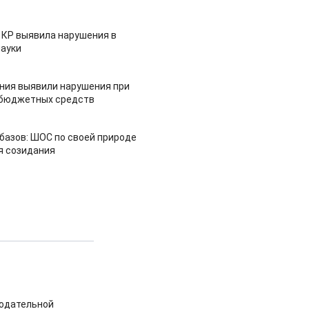
 КР выявила нарушения в
ауки
ия выявили нарушения при
 бюджетных средств
азов: ШОС по своей природе
я созидания
нодательной