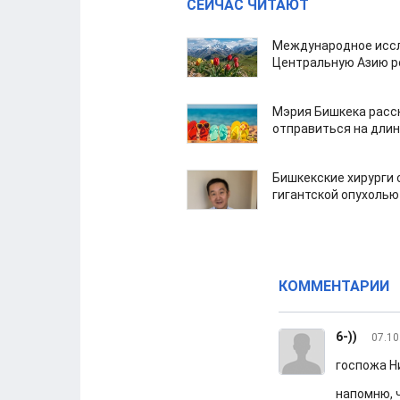
СЕЙЧАС ЧИТАЮТ
Международное иссл
Центральную Азию р
Мэрия Бишкека расс
отправиться на дли
Бишкекские хирурги 
гигантской опухолью
КОММЕНТАРИИ
6-))
07.10
госпожа Н
напомню, 