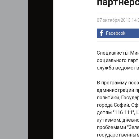
партнерс
07 октября 2013 14:
Facebook
Специалисты Мин
социального парт
служба ведомств
В программу пое
администрации п
политики, Госуда
города Софии, Оф
детям "116 111",
аутизмом, дневн
проблемами "Зеле
государственным