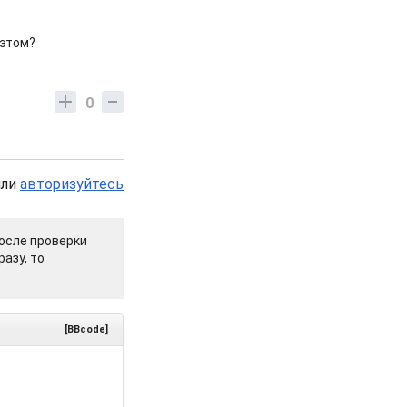
 этом?
0
или
авторизуйтесь
осле проверки
азу, то
[BBcode]