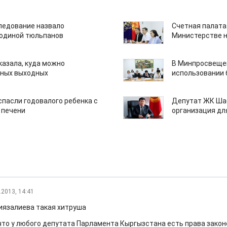
едование назвало
Счетная палата
одиной тюльпанов
Министерстве н
казала, куда можно
В Минпросвещен
нных выходных
использовании
спасли годовалого ребенка с
Депутат ЖК Шаб
 печени
организация дл
.2013, 14:41
иязалиева такая хитруша
что у любого депутата Парламента Кыргызстана есть права зако