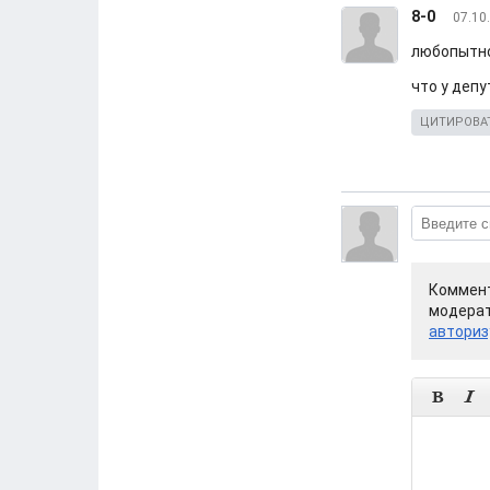
8-0
07.10
любопытно
что у деп
ЦИТИРОВА
Коммент
модерат
авториз

