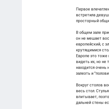
Первое впечатлен
встретила девушк
просторный общий
В общем зале при
он не мешает вос
европейский, с э
крутящимися сто
Европе это тоже 
видеть их, но не
находится очень 
залезть и "полови
Вокруг столов во
весь стол. Стуль
впитывает, поэто
дальней стены ес