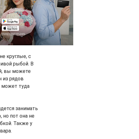
не круглые, с
ивой рыбой. В
й, вы можете
н из рядов
е может туда
идется занимать
 но пот она не
бкой. Также у
вара.