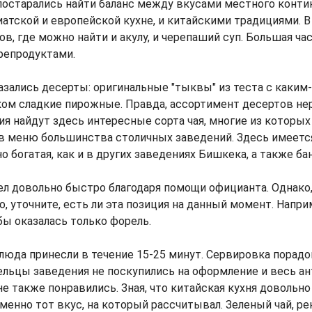
" постарались найти баланс между вкусами местного конти
атской и европейской кухне, и китайскими традициями. 
ов, где можно найти и акулу, и черепаший суп. Большая ча
репродуктами.
зались десерты: оригинальные "тыквы" из теста с каким
ом сладкие пирожные. Правда, ассортимент десертов не
я найдут здесь интересные сорта чая, многие из которых
 меню большинства столичных заведений. Здесь имеется
но богатая, как и в других заведениях Бишкека, а также б
ел довольно быстро благодаря помощи официанта. Однако
о, уточните, есть ли эта позиция на данный момент. Напри
ы оказалась только форель.
люда принесли в течение 15-25 минут. Сервировка порадо
ельцы заведения не поскупились на оформление и весь а
е также понравились. Зная, что китайская кухня довольн
 именно тот вкус, на который рассчитывал. Зеленый чай, 