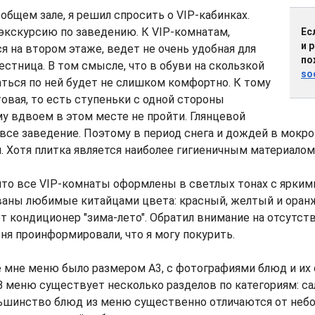
бщем зале, я решил спросить о VIP-кабинках.
экскурсию по заведению. К VIP-комнатам,
Ес
и 
я на втором этаже, ведет не очень удобная для
по
естница. В том смысле, что в обуви на скользкой
so
ться по ней будет не слишком комфортно. К тому
овая, то есть ступеньки с одной стороны
у вдвоем в этом месте не пройти. Глянцевой
все заведение. Поэтому в период снега и дождей в мокр
 Хотя плитка является наиболее гигиеничным материалом 
что все VIP-комнаты оформлены в светлых тонах с ярким
ваны любимые китайцами цвета: красный, желтый и оран
т кондиционер "зима-лето". Обратил внимание на отсутств
еня проинформировали, что я могу покурить.
 мне меню было размером А3, с фотографиями блюд и их 
В меню существует несколько разделов по категориям: са
ольшинство блюд из меню существенно отличаются от неб