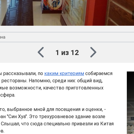
ина
1 из 12
ы рассказывали, по
каким критериям
собираемся
 рестораны. Напомню, среди них: общий вид,
емые возможности, качество приготовленных
сфера.
то, выбранное мной для посещения и оценки, -
ан "Син Хуа". Это трехуровневое здание возле
 Слышал, что сюда специально привезли из Китая
в.