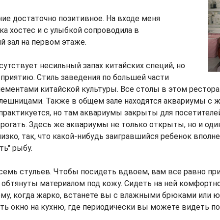
ие достаточно позитивное. На входе меня
а хостес и с улыбкой сопроводила в
 зал на первом этаже.
сутствует несильный запах китайских специй, но
приятию. Стиль заведения по большей части
лементами китайской культуры. Все столы в этом рестора
лешницами. Также в общем зале находятся аквариумы с ж
практикуется, но там аквариумы закрыты для посетителе
 трогать. Здесь же аквариумы не только открыты, но и оди
низко, так, что какой-нибудь заигравшийся ребенок вполн
ть" рыбу.
семь стульев. Чтобы посидеть вдвоем, вам все равно пр
я обтянуты материалом под кожу. Сидеть на ней комфортно,
му, когда жарко, встанете вы с влажными брюками или ю
ть окно на кухню, где периодически вы можете видеть по