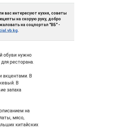
ли вас интересуют кухня, советы
рецепты на скорую руку, добро
жаловать на соцпортал "ВБ" -
cial.vb.kg
.
ой обуви нужно
для ресторана.
и акцентами. В
жевый. В
ие запаха
описанием на
латы, мясо,
ольших китайских