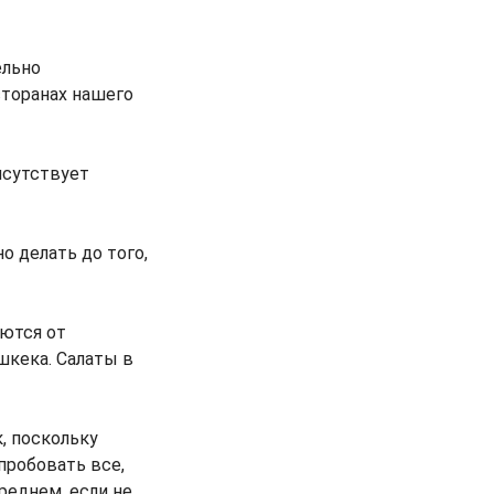
ельно
сторанах нашего
исутствует
о делать до того,
аются от
шкека. Салаты в
, поскольку
пробовать все,
реднем, если не