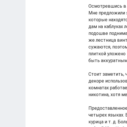
Осмотревшись в о
Мне предложили 
которые находятс
дам на каблуках л
подошве поднима
же лестница винт
сужаются, поэтом
плиткой уложено 
быть аккуратным.
Стоит заметить, 
декоре использо
комнатах работае
никотина, хотя м
Предоставленное
четырех языках. 
курица и т. д. Б