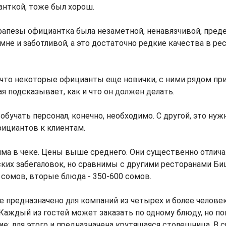
нткой, тоже был хорош.
рапезы официантка была незаметной, ненавязчивой, пред
мне и заботливой, а это достаточно редкие качества в ре
 что некоторые официанты еще новички, с ними рядом пр
я подсказывает, как и что он должен делать.
обучать персонал, конечно, необходимо. С другой, это нужн
ициантов к клиентам.
умма в чеке. Цены выше среднего. Они существенно отлич
ких забегаловок, но сравнимы с другими ресторанами Би
 сомов, вторые блюда - 350-600 сомов.
 предназначено для компаний из четырех и более человек
Каждый из гостей может заказать по одному блюду, но по
ие: для этого и предназначена крутящаяся столешница. В с