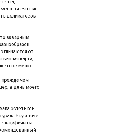
нгента,
В меню впечатляет
сть деликатесов
-то заварным
разнообразен.
 отличаются от
 винная карта,
анкетное меню.
, прежде чем
мер, в день моего
вала эстетикой
нтураж. Вкусовые
о специфична и
рекомендованный