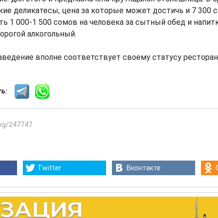
ие деликатесы, цена за которые может достичь и 7 300 со
ь 1 000-1 500 сомов на человека за сытный обед и напитк
орогой алкогольный.
аведение вполне соответствует своему статусу ресторан
сть:
.kg/247747
Twitter
Вконтакте