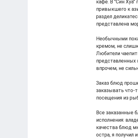
кафе. В "Син Хуа
привыкшего к ази
раздел деликатес
представлена мо
Необычными пока
кремом, не слишк
Любители чаепити
представленных в
впрочем, не силь
Заказ блюд прош
заказывать что-т
посещения из рыб
Все заказанные б
исполнения: влад
качества блюд мн
остра, я получил