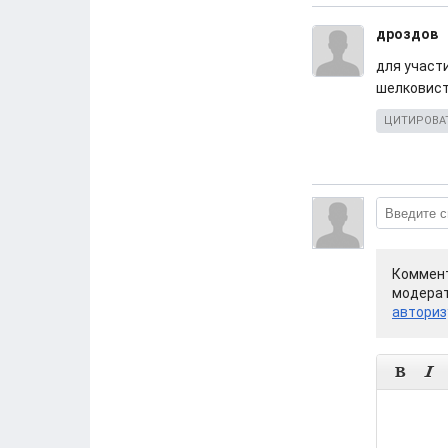
дроздов
для участ
шелковист
ЦИТИРОВА
Коммент
модерат
авториз

