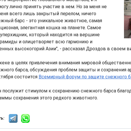
огу лично принять участие в нем. Но за меня не
меня всего лишь закрытый перелом, ничего
ежный барс - это уникальное животное, самая
ациозная, элегантная кошка на планете. Самое
 суперхищник, который находится на вершине
ирамиды и олицетворяет всю гармонию и
нных высокогорий Азии", - рассказал Дроздов в своем 
кеке в целях привлечения внимания мировой общественно
жного барса, обсуждения проблем защиты и сохранения а
ктября состоится
Всемирный форум по защите снежного б
н послужит стимулом к сохранению снежного барса благо
аммы сохранения этого редкого животного.
сть: