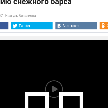
нию снежного барса
07
-
Назгуль Бегалиева
Twitter
Вконтакте