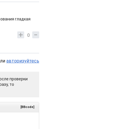
бования гладкая
0
или
авторизуйтесь
осле проверки
азу, то
[BBcode]