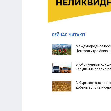
СЕЙЧАС ЧИТАЮТ
Международное иссл
Центральную Азию р
В КР отменили конфи
нарушение правил п
В Кыргызстане повыс
добычи золота и сер