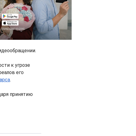
видеообращении.
сти к угрозе
реалов его
арса
.
даря принятию