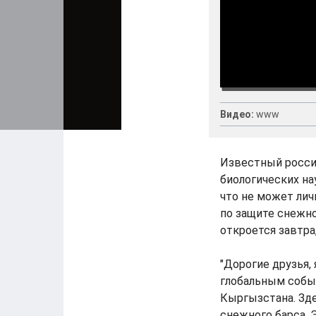
Видео:
www
Известный росси
биологических на
что не может ли
по защите снежно
откроется завтра,
"Дорогие друзья,
глобальным событ
Кыргызстана. Зд
снежного барса. 