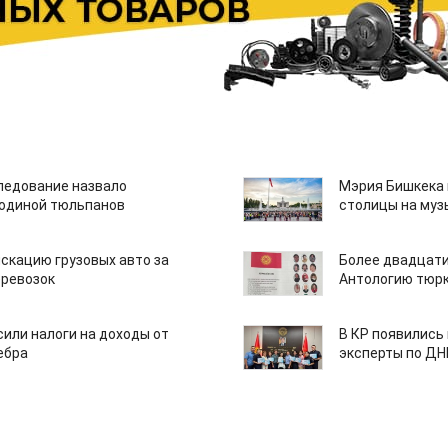
едование назвало
Мэрия Бишкека 
одиной тюльпанов
столицы на муз
скацию грузовых авто за
Более двадцати
еревозок
Антологию тюрк
или налоги на доходы от
В КР появились
ебра
эксперты по Д