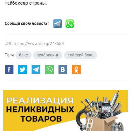
тайбоксер страны.
Сообщи свою новость:
URL: https://www.vb.kg/248554
Теги:
бокс
,
кикбоксинг
,
тайский бокс