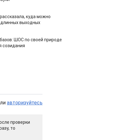
рассказала, куда можно
 длинных выходных
азов: ШОС по своей природе
я созидания
или
авторизуйтесь
осле проверки
азу, то