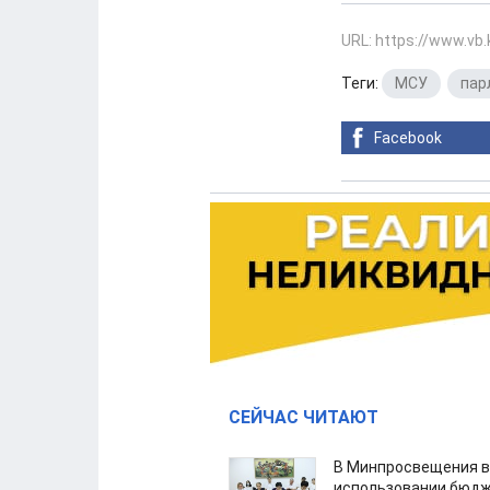
URL: https://www.vb
Теги:
МСУ
,
пар
Facebook
СЕЙЧАС ЧИТАЮТ
В Минпросвещения в
использовании бюдж