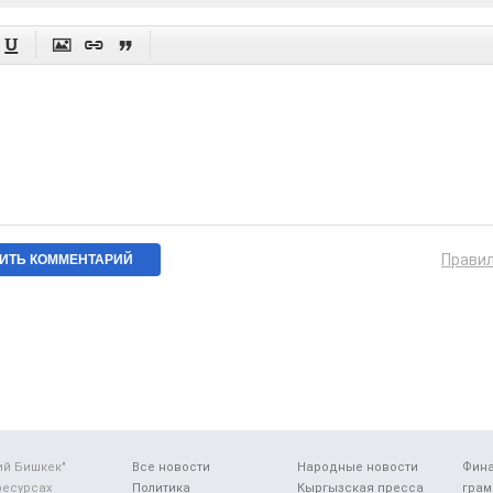




Прави
ий Бишкек"
Все новости
Народные новости
Фин
ресурсах
Политика
Кыргызская пресса
грам