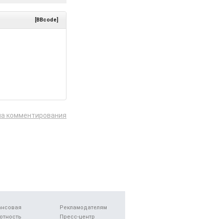
[BBcode]
ла комментирования
ансовая
Рекламодателям
отность
Пресс-центр