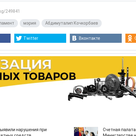
.kg/249841
ламент
,
мэрия
,
Абдимуталип Кочкорбаев
Twitter
Вконтакте
ыявили нарушения при
Счетная палата
етных средств
Министерстве н