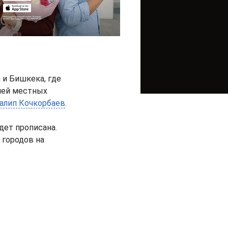
 и Бишкека, где
елей местных
алип Кочкорбаев
.
дет прописана.
 городов на