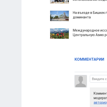
На въезде в Бишкек 
доминанта
Международное иссл
Центральную Азию р
КОММЕНТАРИИ
Коммент
модерат
авториз