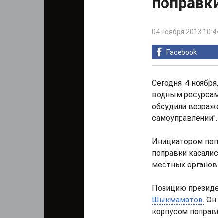
поправки
04 ноября 2013 10:4
Facebook
Сегодня, 4 ноября
водным ресурсам
обсудили возраже
самоуправлении".
Инициатором поп
поправки касалис
местных органов 
Позицию президе
Шыкмаматов.
Он 
корпусом поправ