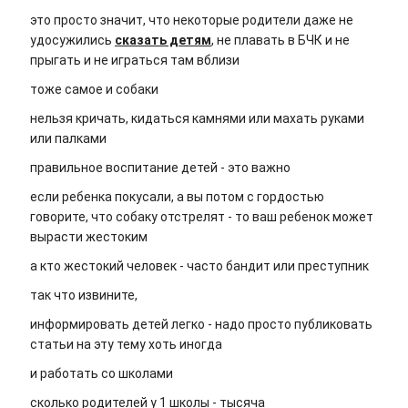
это просто значит, что некоторые родители даже не
удосужились
сказать детям
, не плавать в БЧК и не
прыгать и не играться там вблизи
тоже самое и собаки
нельзя кричать, кидаться камнями или махать руками
или палками
правильное воспитание детей - это важно
если ребенка покусали, а вы потом с гордостью
говорите, что собаку отстрелят - то ваш ребенок может
вырасти жестоким
а кто жестокий человек - часто бандит или преступник
так что извините,
информировать детей легко - надо просто публиковать
статьи на эту тему хоть иногда
и работать со школами
сколько родителей у 1 школы - тысяча