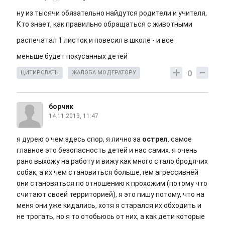
ну из тысячи обязательно найдутся родители и учителя,
Кто знает, как правильно обращаться с животными
распечатал 1 листок и повесил в школе - и все
меньше будет покусанных детей
0
ЦИТИРОВАТЬ
ЖАЛОБА МОДЕРАТОРУ
борчик
14.11.2013, 11:47
я дурею о чем здесь спор, я лично за
острел
. самое
главное это безопасность детей и нас самих. я очень
рано выхожу на работу и вижу как много стало бродячих
собак, а их чем становиться больше,тем агрессивней
они становяться по отношению к прохожим (потому что
считают своей территорией), я это пишу потому, что на
меня они уже кидались, хотя я старался их обходить и
не трогать, но я то отобьюсь от них, а как дети которые