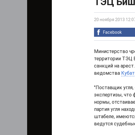
ТЭЦ Биш
20 ноября 2013 12:0
Facebook
Министерство чр
территории ТЭЦ Б
санкций на арест.
ведомства
Кубат
"Поставщик угля,
экспертизы, что
нормы, отстаивае
партия угля нахо
штабеле, имеются
ведутся судебные