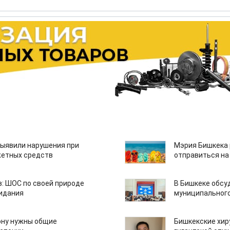
ыявили нарушения при
Мэрия Бишкека 
етных средств
отправиться на
: ШОС по своей природе
В Бишкеке обсу
зидания
муниципального
ону нужны общие
Бишкекские хир