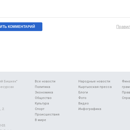
Прави
ий Бишкек"
Все новости
Народные новости
Фин
ресурсах
Политика
Кыргызская пресса
грам
Экономика
Блоги
Прав
Общество
Фото
Спра
Культура
Видео
 2.
Спорт
Инфографика
Происшествия
В мире
-03.