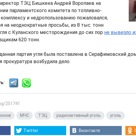
директор ТЭЦ Бишкека Андрей Воропаев на
нии парламентского комитета по топливно-
 комплексу и недропользованию пожаловался,
я на неоднократные просьбы, из 8 тыс. тонн
гля с Куланского месторождения до сих пор
не вывезло 
вщикам 620 тонн.
данная партия угля была поставлена в Серафимовский дом
я прокуратура возбудила дело.
сть:
.kg/251741
ронов
,
МЧС
,
ТЭЦ
,
радиоактивный уголь
,
уголь
Twitter
Вконтакте