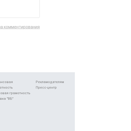
ла комментирования
ансовая
Рекламодателям
отность
Пресс-центр
овая грамотность
вка "ВБ"