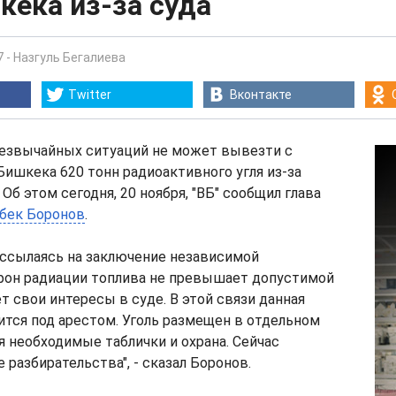
кека из-за суда
7
-
Назгуль Бегалиева
Twitter
Вконтакте
езвычайных ситуаций не может вывезти с
ишкека 620 тонн радиоактивного угля из-за
 Об этом сегодня, 20 ноября, "ВБ" сообщил глава
бек Боронов
.
 ссылаясь на заключение независимой
 фон радиации топлива не превышает допустимой
т свои интересы в суде. В этой связи данная
дится под арестом. Уголь размещен в отдельном
 необходимые таблички и охрана. Сейчас
 разбирательства", - сказал Боронов.