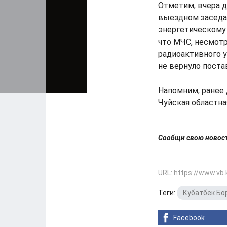
Отметим, вчера 
выездном заседа
энергетическому
что МЧС, несмотр
радиоактивного у
не вернуло поста
Напомним, ранее 
Чуйская областна
Сообщи свою ново
URL: https://www.vb
Теги:
Кубатбек Бо
Facebook