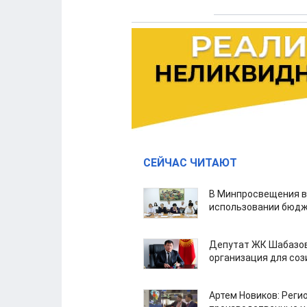
СЕЙЧАС ЧИТАЮТ
В Минпросвещения в
использовании бюдж
Депутат ЖК Шабазов
организация для со
Артем Новиков: Реги