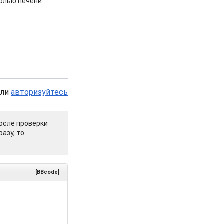
холью печени
или
авторизуйтесь
осле проверки
азу, то
[BBcode]