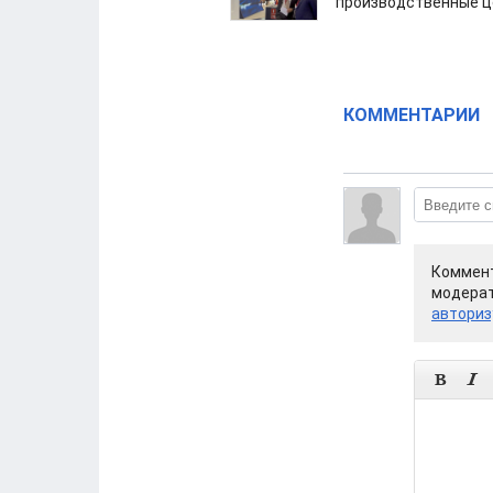
производственные ц
КОММЕНТАРИИ
Коммент
модерат
авториз

