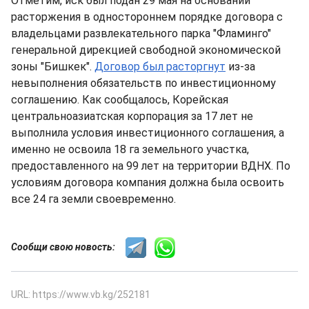
Отметим, иск был подан 29 мая на основании
расторжения в одностороннем порядке договора с
владельцами развлекательного парка "Фламинго"
генеральной дирекцией свободной экономической
зоны "Бишкек".
Договор был расторгнут
из-за
невыполнения обязательств по инвестиционному
соглашению. Как сообщалось, Корейская
центральноазиатская корпорация за 17 лет не
выполнила условия инвестиционного соглашения, а
именно не освоила 18 га земельного участка,
предоставленного на 99 лет на территории ВДНХ. По
условиям договора компания должна была освоить
все 24 га земли своевременно.
Сообщи свою новость:
URL: https://www.vb.kg/252181