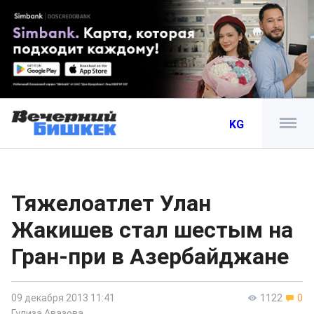
KG
Тяжелоатлет Улан
Жакишев стал шестым на
Гран-при в Азербайджане
09 декабря 2013 11:41
1122
0
Гулиза Авазова