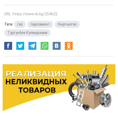
URL: https://www.vb.kg/254622
Теги:
газ
,
парламент
,
Кыргызгаз
,
Тургунбек Кулмурзаев