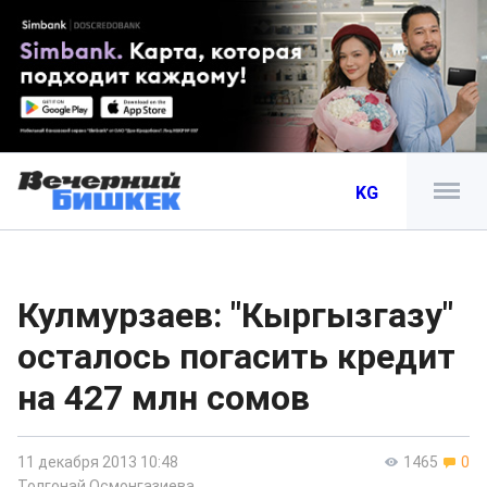
KG
Кулмурзаев: "Кыргызгазу"
осталось погасить кредит
на 427 млн сомов
11 декабря 2013 10:48
1465
0
Толгонай Осмонгазиева