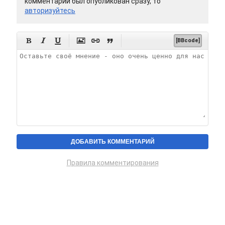
комментарий был опубликован сразу, то
авторизуйтесь






[BBcode]
Правила комментирования