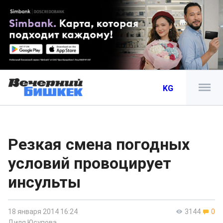
KG
Резкая смена погодных
условий провоцирует
инсульты
18 января 2014 16:24
3144
0
Диля Юсупова