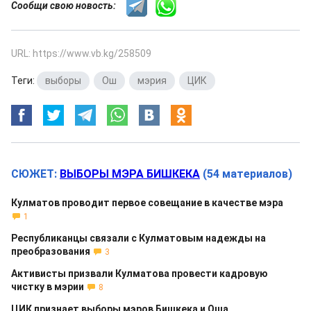
Сообщи свою новость:
URL: https://www.vb.kg/258509
Теги:
выборы
,
Ош
,
мэрия
,
ЦИК
СЮЖЕТ:
ВЫБОРЫ МЭРА БИШКЕКА
(54 материалов)
Кулматов проводит первое совещание в качестве мэра
1
Республиканцы связали с Кулматовым надежды на
преобразования
3
Активисты призвали Кулматова провести кадровую
чистку в мэрии
8
ЦИК признает выборы мэров Бишкека и Оша