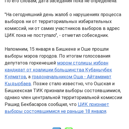
По его словам, дата заседания пока не определена.
"На сегодняшний день жалоб о нарушениях процесса
выборов ни от территориальных избирательных
комиссий, ни от самих участников выборов в адрес
ЦИК пока не поступало", - отметил собеседник.
Напомним, 15 января в Бишкеке и Оше прошли
выборы мэров городов. По итогам голосования
депутатов горкенешей
мэром столицы избран
кандидат от коалиции большинства Кубанычбек
Кулматов
, а
градоначальником Оша - Айтамамат
Кыдырбаев
. Позже стало известно, что Ошская и
Бишкекская ТИК признали выборы состоявшимися,
однако член центральной территориальной комиссии
Рашид Бекбасаров сообщил, что
ЦИК признает
выборы состоявшимися не раньше 18 января
.