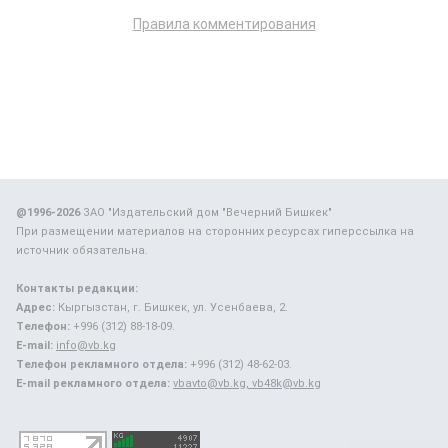
Правила комментирования
@1996-2026
ЗАО "Издательский дом "Вечерний Бишкек"
При размещении материалов на сторонних ресурсах гиперссылка на
источник обязательна.
Контакты редакции:
Адрес:
Кыргызстан, г. Бишкек, ул. Усенбаева, 2.
Телефон:
+996 (312) 88-18-09.
E-mail:
info@vb.kg
Телефон рекламного отдела:
+996 (312) 48-62-03.
E-mail рекламного отдела:
vbavto@vb.kg, vb48k@vb.kg