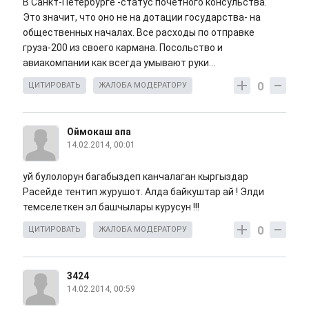
В Санкт-Петербурге -статус почетного консульства.
Это значит, что оно не на дотации государства- на
общественных началах. Все расходы по отправке
груза-200 из своего кармана. Посольство и
авиакомпании как всегда умывают руки...
0
ЦИТИРОВАТЬ
ЖАЛОБА МОДЕРАТОРУ
Оймокаш апа
14.02.2014, 00:01
уй булолорун багабыздеп канчалаган кыргыздар
Расейде тентип журушот. Алда байкуштар ай ! Элди
темселеткен эл башчылары курусун !!!
0
ЦИТИРОВАТЬ
ЖАЛОБА МОДЕРАТОРУ
3424
14.02.2014, 00:59