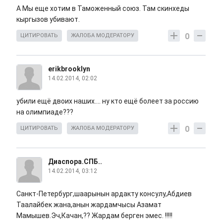
А Мы еще хотим в Таможенный союз. Там скинхеды
кыргызов убивают.
0
ЦИТИРОВАТЬ
ЖАЛОБА МОДЕРАТОРУ
erikbrooklyn
14.02.2014, 02:02
убили ещё двоих наших.... ну кто ещё болеет за россию
на олимпиаде???
0
ЦИТИРОВАТЬ
ЖАЛОБА МОДЕРАТОРУ
Диаспора.СПБ..
14.02.2014, 03:12
Санкт-Петербург,шаарынын ардакту консулу,Абдиев
Таалайбек жана,анын жардамчысы Азамат
Мамышев.Эч,Качан,?? Жардам берген эмес. !!!!!