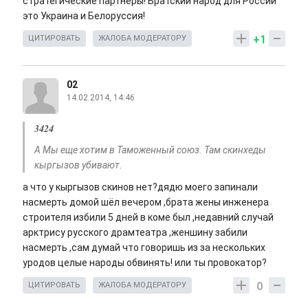
стратегические партнеры! Братский народ для России
это Украина и Белоруссия!
+1
ЦИТИРОВАТЬ
ЖАЛОБА МОДЕРАТОРУ
02
14.02.2014, 14:46
3424
А Мы еще хотим в Таможенный союз. Там скинхеды
кыргызов убивают.
а что у кыргызов скинов нет?дядю моего запинали
насмерть домой шёл вечером ,брата жены инженера
строителя избили 5 дней в коме был ,недавний случай
арктрису русского драмтеатра ,женшину забили
насмерть ,сам думай что говоришь из за нескольких
уродов целые народы обвинять! или ты провокатор?
0
ЦИТИРОВАТЬ
ЖАЛОБА МОДЕРАТОРУ