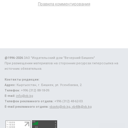
Правила комментирования
@1996-2026
ЗАО "Издательский дом "Вечерний Бишкек"
При размещении материалов на сторонних ресурсах гиперссылка на
источник обязательна.
Контакты редакции:
Адрес:
Кыргызстан, г. Бишкек, ул. Усенбаева, 2.
Телефон:
+996 (312) 88-18-09.
E-mail:
info@vb.kg
Телефон рекламного отдела:
+996 (312) 48-62-03.
E-mail рекламного отдела:
vbavto@vb.kg, vb48k@vb.kg