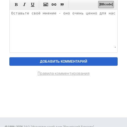






[BBcode]
Правила комментирования
@1996-2026
ЗАО "Издательский дом "Вечерний Бишкек"