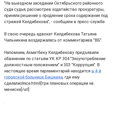
"На выездном заседании Октябрьского районного
суда судья, рассмотрев ходатайство прокуратуры,
приняла решение о продлении срока содержания под
стражей Келдибекова", - сообщили в пресс-службе.
В свою очередь адвокат Келдибекова Татьяна
Чильникина воздержалась от комментариев "ВБ".
Напомним, Ахматбеку Келдибекову предъявили
обвинение по статьям УК КР 304 "Злоупотребление
должностным положением" и 303 "Коррупция". В
настоящее время парламентарий находится
в 4-й
городской больнице Бишкека
, где ему
сделалиolnice.htmll]три плановых операции на
мениске[/url]
.