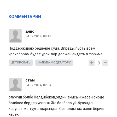
КОММЕНТАРИИ
депо
14.02.2014, 00:10
Поддерживаю решение суда. Впредь, пусть всем
крохоборам будет урок: вор должен сидеть в тюрьме.
0
ЦИТИРОВАТЬ
ЖАЛОБА МОДЕРАТОРУ
стам
14.02.2014, 02:54
олумуш болбо Келдибеков,элдин акысын жесен,бирде
болбосо бирде кусасын.Же болбосо уй-булондон
корунот же туугандарындан.Сот алдында жооп бериш
керек.