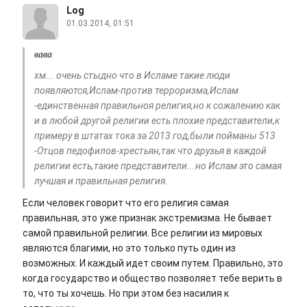
Log
01.03.2014, 01:51
вава
хм... очень стыдно что в Исламе такие люди
появляются,Ислам-против терроризма,Ислам
-единственная правильноя религия,но к сожалению как
и в любой другой религии есть плохие представители,к
примеру в штатах тока за 2013 год,были пойманы 513
-Отцов педофилов-хрестьян,так что друзья в каждой
религии есть,такие представители...но Ислам это самая
лучшая и правильная религия.
Если человек говорит что его религия самая
правильная, это уже признак экстремизма. Не бывает
самой правильной религии. Все религии из мировых
являются благими, но это только путь один из
возможных. И каждый идет своим путем. Правильно, это
когда государство и общество позволяет тебе верить в
то, что ты хочешь. Но при этом без насилия к