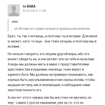
to ВАВА
02.03.2014, 11:08
вава
...но Ислам это самая лучшая и правильная религия.
Брат, ты так считаешь, и поэтому ты в исламе. Для меня
и, может, кого-то еще - она тоже лучшая, и поэтому мы в
исламе...
Но нельзя говорить это людям другой веры, ибо это
может обидеть их, и они затаят зло на тебя и на ислам.
А ведь мы должны жить в мире с представителями
христианства и иудеями, они ведь тоже верят в
единого бога. Мы должны на примере показывать, как
хорошо быть мусульманином и как хорош ислам, чтобы
ищущие истину, как и незнающие, и заблудшие сами
захотели познать его.
А насчет этого чувака, как бы жестоко не звучало, но
ему - самое строгое наказание уже за то, что он