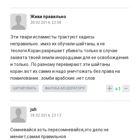
Живи правильно
28.02.2014, 22:58
Эти твари исламисты трактуют хадисы
неправильно...имхо их обучали шайтаны, а не
теологи.Коран разрешает убивать только в случае
захвата твоей земли инородцами для ее освобождения
и только...По разному перевирают эти шайтаны
коран..вот их самих и надо уничтожать без права на
помилование...зомби арабские..нет слов
+1
ЦИТИРОВАТЬ
ЖАЛОБА МОДЕРАТОРУ
juh
28.02.2014, 23:13
Сомневайся хоть пересомневайся,это дело не
меняет,самая правильноя.