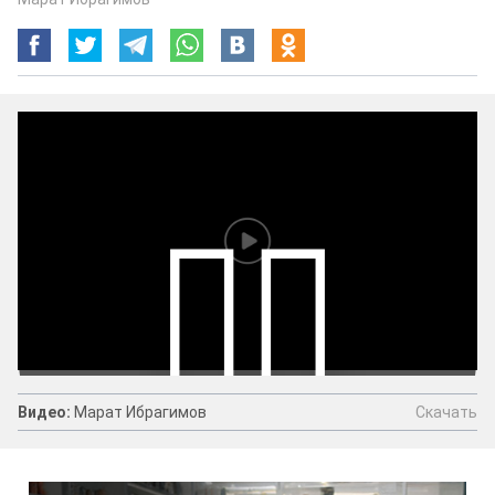
Скачать
Видео:
Марат Ибрагимов
Видео:
Марат Ибрагимов
Скачать