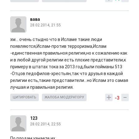
вава
28.02.2014, 21:55
хм... очень стыдно что в Исламе такие люди
появляются,Ислам-против терроризма,Ислам
-единственная правильноя религия,но к сожалению как
и в любой другой религии есть плохие представители,к
примеру в штатах тока за 2013 год,были пойманы 513
-Отцов педофилов-хрестьян,так что друзья в каждой
религии есть,такие представители...но Ислам это самая
лучшая и правильная религия.
-3
ЦИТИРОВАТЬ
ЖАЛОБА МОДЕРАТОРУ
123
28.02.2014, 22:55
По плодам узнаете их