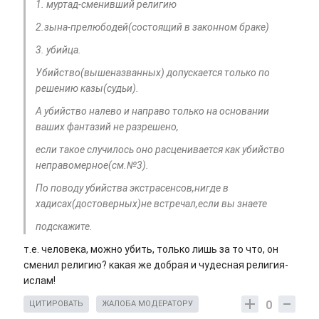
1. муртад-сменивший религию
2.зына-прелюбодей(состоящий в законном браке)
3. убийца.
Убийство(вышеназванных) допускается только по
решению казы(судьи).
А убийство налево и направо только на основании
ваших фантазий не разрешено,
если такое случилось оно расценивается как убийство
неправомерное(см.№3).
По поводу убийства экстрасенсов,нигде в
хадисах(достоверных)не встречал,если вы знаете
подскажите.
т.е. человека, можно убить, только лишь за то что, он
сменил религию? какая же добрая и чудесная религия-
ислам!
0
ЦИТИРОВАТЬ
ЖАЛОБА МОДЕРАТОРУ