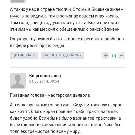
А таких у нас в стране тысячи. Это мы в Бишкеке живем
ничего не видим,а там в регионах совсем иная жизнь.
Там голод, нищета, духовная пустота. Вот и приходят
эти имамы как мессия с обещаниями о райской жизни.
Государству нужно быть активнее в регионах, особенно
в сфере религ.пропоганды.
+1
ЦИТИРОВАТЬ
ЖАЛОБА МОДЕРАТОРУ
Кыргызстанец
01.03.2014, 09:54
Праздная голова - мастерская дьявола.
А в селе праздных голов тучи... Сидят и трактуют коран
как хотят, благо коран позволет себя трактовать как
будет удобно. Если бы не было вариантов трактовки, а
были однозначные указания и советы, то и не было бы
толп экстремистов по всему миру...