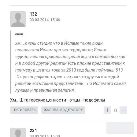
132
03.03.2014, 15:46
вава
хм... очень стыдно что в Исламе такие люди
появляются,Ислам-против терроризма,Ислам
-единственная правильноя религия,но к сожалению как
и в любой другой религии есть плохие представители,к
примеру в штатах тока за 2013 год,были пойманы 513
-Отцов педофилов-хрестьян,так что друзья в каждой
религии есть,такие представители...но Ислам это самая
лучшая и правильная религия.
Хм... Штатовские ценности - отцы - педофилы
0
ЦИТИРОВАТЬ
ЖАЛОБА МОДЕРАТОРУ
231
03.03.2014, 16:00