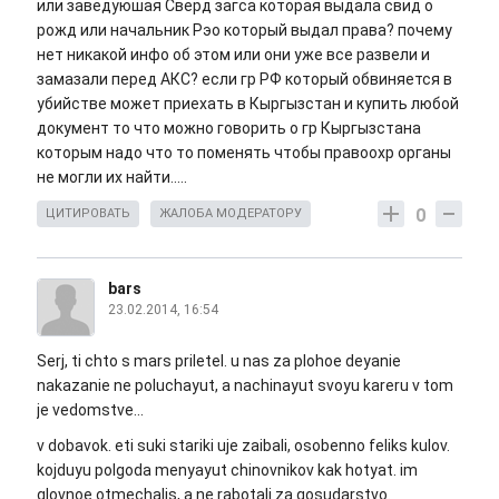
или заведуюшая Сверд загса которая выдала свид о
рожд или начальник Рэо который выдал права? почему
нет никакой инфо об этом или они уже все развели и
замазали перед АКС? если гр РФ который обвиняется в
убийстве может приехать в Кыргызстан и купить любой
документ то что можно говорить о гр Кыргызстана
которым надо что то поменять чтобы правоохр органы
не могли их найти.....
0
ЦИТИРОВАТЬ
ЖАЛОБА МОДЕРАТОРУ
bars
23.02.2014, 16:54
Serj, ti chto s mars priletel. u nas za plohoe deyanie
nakazanie ne poluchayut, a nachinayut svoyu kareru v tom
je vedomstve...
v dobavok. eti suki stariki uje zaibali, osobenno feliks kulov.
kojduyu polgoda menyayut chinovnikov kak hotyat. im
glovnoe otmechalis, a ne rabotali za gosudarstvo.