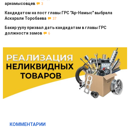
арнамысовцев
3
Кандидатом на пост главы ГРС "Ар-Намыс" выбрала
Аскарали Торобаева
37
Бакир уулу призвал дать кандидатам в главы ГРС
должности замов
6
КОММЕНТАРИИ