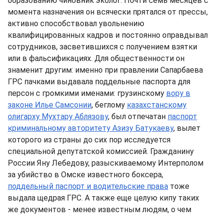
образованию чиновник эколог. Почти семь месяцев с
момента назначения он всячески прятался от прессы,
активно способствовал увольнению
квалифицированных кадров и постоянно оправдывал
сотрудников, засветившихся с получением взятки
или в фальсификациях. Для общественности он
знаменит другим: именно при правлении Сапарбаева
ГРС пачками выдавала поддельные паспорта для
персон с громкими именами: грузинскому
вору в
законе Илье Самсонии
, беглому
казахстанскому
олигарху Мухтару Аблязову
, был отпечатан
паспорт
криминальному авторитету Азизу Батукаеву
, вылет
которого из страны до сих пор исследуется
специальной депутатской комиссией. Гражданину
России Яну Лебедову, разыскиваемому Интерполом
за убийство в Омске известного боксера,
поддельный паспорт и водительские права
тоже
выдала щедрая ГРС. А также еще целую кипу таких
же документов - менее известным людям, о чем