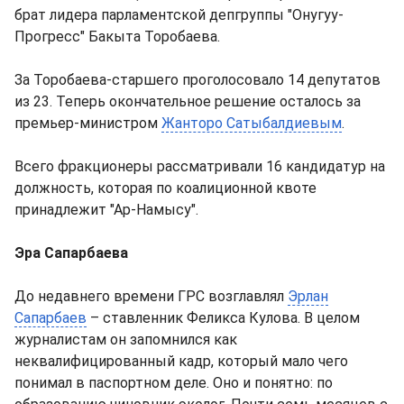
брат лидера парламентской депгруппы "Онугуу-
Прогресс" Бакыта Торобаева.
За Торобаева-старшего проголосовало 14 депутатов
из 23. Теперь окончательное решение осталось за
премьер-министром
Жанторо Сатыбалдиевым
.
Всего фракционеры рассматривали 16 кандидатур на
должность, которая по коалиционной квоте
принадлежит "Ар-Намысу".
Эра Сапарбаева
До недавнего времени ГРС возглавлял
Эрлан
Сапарбаев
– ставленник Феликса Кулова. В целом
журналистам он запомнился как
неквалифицированный кадр, который мало чего
понимал в паспортном деле. Оно и понятно: по