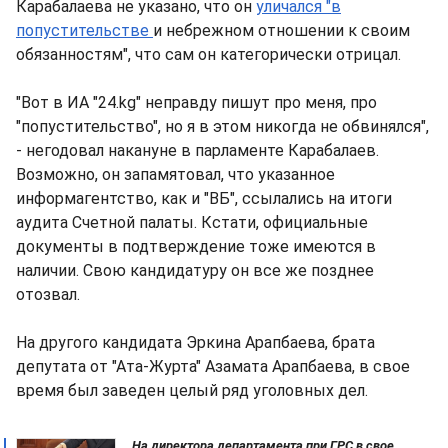
Карабалаева не указано, что он
уличался "в
попустительстве
и небрежном отношении к своим
обязанностям", что сам он категорически отрицал.
"Вот в ИА "24.kg" неправду пишут про меня, про
"попустительство", но я в этом никогда не обвинялся",
- негодовал накануне в парламенте Карабалаев.
Возможно, он запамятовал, что указанное
информагентство, как и "ВБ", ссылались на итоги
аудита Счетной палаты. Кстати, официальные
документы в подтверждение тоже имеются в
наличии. Свою кандидатуру он все же позднее
отозвал.
На другого кандидата Эркина Арапбаева, брата
депутата от "Ата-Журта" Азамата Арапбаева, в свое
время был заведен целый ряд уголовных дел.
На директора департамента при ГРС в свое