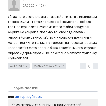
1
27.06.2014, 10:04
ой, да чего этого клоуна слушать! он и ноги в индийском
океане мыл и что там только ещё не молол.... собака
лает-ветер носит. нечего из этого фобии раздувать.
жирика не убирают, потомучто "свобода слова и
гейропейские ценности"... вон, укропские политики и
матерятся и что только не говорят, на посольства даже
нападают! где это видано было такое! и ничего, стражи
мировой дерьмократии из-за океана молчат в тряпочку
и улыбаются...
0
ЦИТИРОВАТЬ
ЖАЛОБА МОДЕРАТОРУ
или
авторизуйтесь
Комментарии от анонимных пользователей