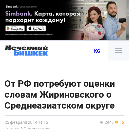
KG
От РФ потребуют оценки
словам Жириновского о
Среднеазиатском округе
25 февраля 2014 11:15
2945
12
Толгонай Осмонгазиева