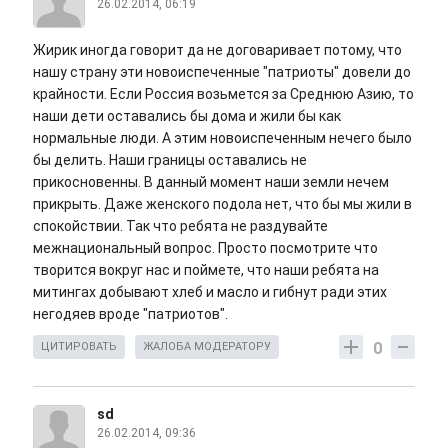
26.02.2014, 06:19
Жирик иногда говорит да не договаривает потому, что
нашу страну эти новоиспеченные "патриоты" довели до
крайности. Если Россия возьмется за Среднюю Азию, то
наши дети оставались бы дома и жили бы как
нормальные люди. А этим новоиспеченным нечего было
бы делить. Наши границы оставались не
прикосновенны. В данный момент наши земли нечем
прикрыть. Даже женского подола нет, что бы мы жили в
спокойствии. Так что ребята не раздувайте
межнациональный вопрос. Просто посмотрите что
творится вокруг нас и поймете, что наши ребята на
митингах добывают хлеб и масло и гибнут ради этих
негодяев вроде "патриотов".
0
ЦИТИРОВАТЬ
ЖАЛОБА МОДЕРАТОРУ
sd
26.02.2014, 09:36