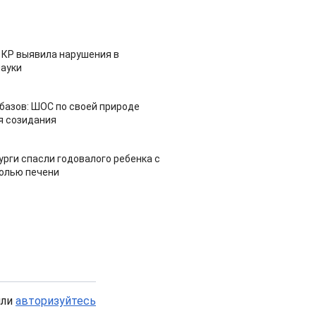
 КР выявила нарушения в
ауки
азов: ШОС по своей природе
я созидания
урги спасли годовалого ребенка с
холью печени
или
авторизуйтесь