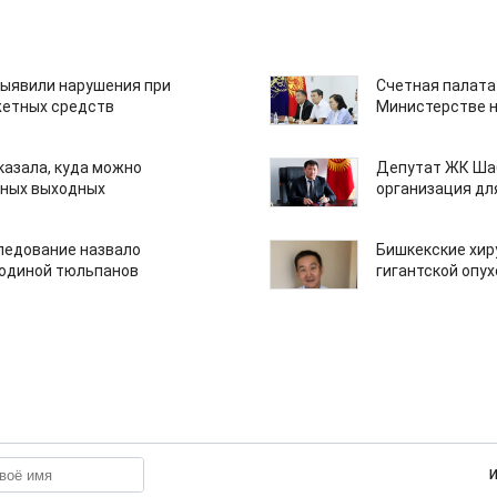
ыявили нарушения при
Счетная палата
етных средств
Министерстве н
казала, куда можно
Депутат ЖК Шаб
нных выходных
организация дл
едование назвало
Бишкекские хир
одиной тюльпанов
гигантской опу