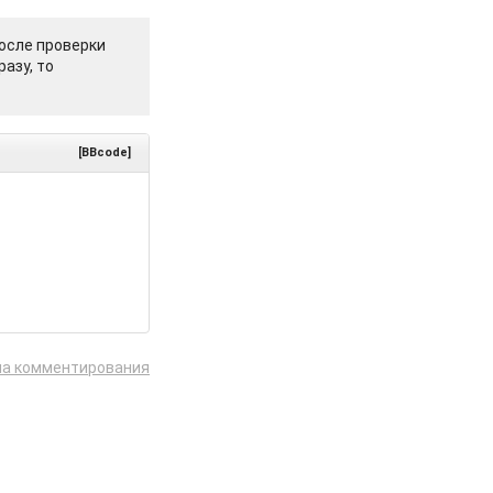
осле проверки
азу, то
[BBcode]
ла комментирования