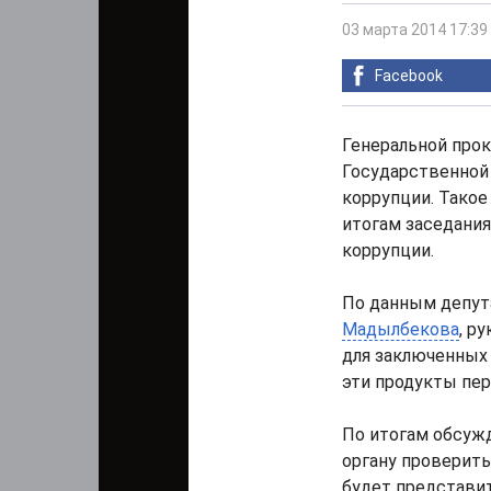
03 марта 2014 17:39
Facebook
Генеральной прок
Государственной
коррупции. Такое
итогам заседани
коррупции.
По данным депут
Мадылбекова
, р
для заключенных 
эти продукты пере
По итогам обсуж
органу проверить
будет представи