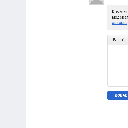
Коммент
модерат
авториз

