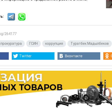
сть:
.kg/264177
 прокуратура
,
ГСИН
,
коррупция
,
Туратбек Мадылбеков
Twitter
Вконтакте