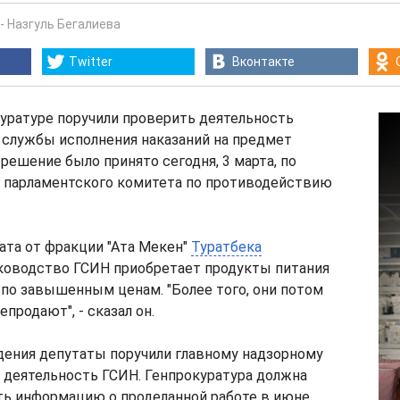
-
Назгуль Бегалиева
Twitter
Вконтакте
уратуре поручили проверить деятельность
 службы исполнения наказаний на предмет
 решение было принято сегодня, 3 марта, по
я парламентского комитета по противодействию
ата от фракции "Ата Мекен"
Туратбека
уководство ГСИН приобретает продукты питания
по завышенным ценам. "Более того, они потом
продают", - сказал он.
дения депутаты поручили главному надзорному
 деятельность ГСИН. Генпрокуратура должна
ть информацию о проделанной работе в июне.