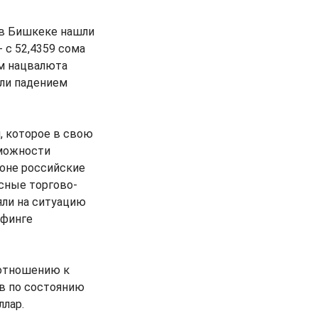
я в Бишкеке нашли
 с 52,4359 сома
ом нацвалюта
или падением
, которое в свою
зможности
фоне российские
есные торгово-
яли на ситуацию
ифинге
 отношению к
ов по состоянию
ллар.