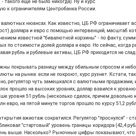
- такого еще не было никогда). Ну и курс
ую к ограничителям Центробанка России.
 валютных нюансах. Как известно, ЦБ РФ ограничивает в
рост) доллара и евро с помощью интервенций, масштаб к
чением известной "бивалютной корзины" - по факту, сумм
ых по стоимости долей доллара и евро. Но сейчас, когда р
давая рубль и рублевые активы, ЦБ РФ приходится не слад
жны покрывать разницу между обильным спросом и неб
юты на рынке: если не покроют, курс рухнет. Кстати, так
но, регулятор чуть замешкался с валютными продажами, 
лок прошло на высоких уровнях, доллар взвился к уровню 
е уровня 51 рубль (несколько сделок, причем довольно 
лн евро, на пятой минуте торгов прошло по курсу 51,2 рубл
открытия ажиотаж сократился. Регулятор "проснулся" - ст
бликовал "стартовый" уровень границы коридора (42,4 рубл
вень выше. Насколько? Рыночные цифры показывают, что 