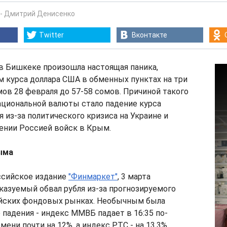
-
Дмитрий Денисенко
Twitter
Вконтакте
, в Бишкеке произошла настоящая паника,
 курса доллара США в обменных пунктах на три
омов 28 февраля до 57-58 сомов. Причиной такого
ациональной валюты стало падение курса
я из-за политического кризиса на Украине и
нии Россией войск в Крым.
ыма
ссийское издание
"Финмаркет"
, 3 марта
азуемый обвал рубля из-за прогнозируемого
ийских фондовых рынках. Необычным была
о падения - индекс ММВБ падает в 16:35 по-
ени почти на 12%, а индекс РТС - на 13,3%.