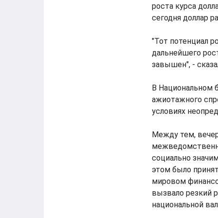
роста курса долл
сегодня доллар р
"Тот потенциал ро
дальнейшего рост
завышен", - сказа
В Национальном 
ажиотажного спро
условиях неопре
Между тем, вече
межведомственная
социально значим
этом было принят
мировом финансов
вызвало резкий 
национальной вал