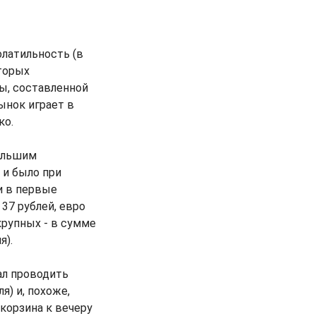
олатильность (в
оторых
ы, составленной
ынок играет в
ко.
ольшим
 и было при
и в первые
37 рублей, евро
крупных - в сумме
я).
ал проводить
я) и, похоже,
корзина к вечеру