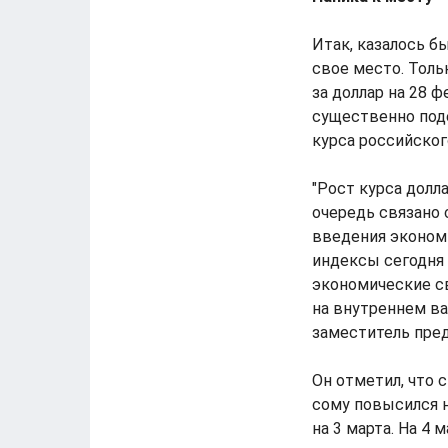
Итак, казалось б
свое место. Толь
за доллар на 28 ф
существенно под
курса российског
"Рост курса долл
очередь связано 
введения экономи
индексы сегодня 
экономические св
на внутреннем ва
заместитель пред
Он отметил, что 
сому повысился н
на 3 марта. На 4 