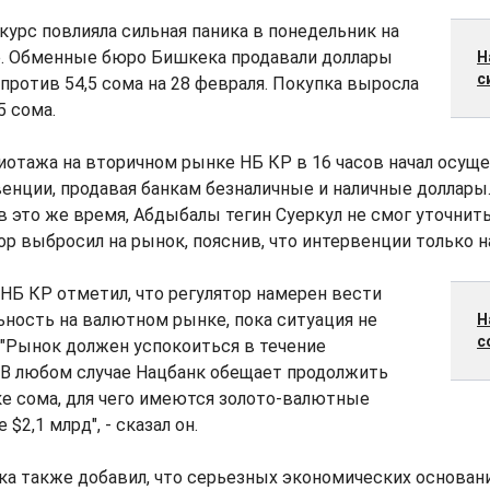
 курс повлияла сильная паника в понедельник на
. Обменные бюро Бишкека продавали доллары
Н
с
против 54,5 сома на 28 февраля. Покупка выросла
5 сома.
отажа на вторичном рынке НБ КР в 16 часов начал осущ
нции, продавая банкам безналичные и наличные доллары.
в это же время, Абдыбалы тегин Суеркул не смог уточнить
ор выбросил на рынок, пояснив, что интервенции только н
НБ КР отметил, что регулятор намерен вести
ность на валютном рынке, пока ситуация не
Н
с
 "Рынок должен успокоиться в течение
 В любом случае Нацбанк обещает продолжить
е сома, для чего имеются золото-валютные
$2,1 млрд", - сказал он.
а также добавил, что серьезных экономических основани