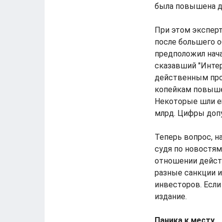
была повышена до 
При этом эксперт
после большего о
предположил нача
сказавший "Инте
действенным прот
копейкам повыше
Некоторые шли ещ
млрд. Цифры доп
Теперь вопрос, н
судя по новостям
отношении действ
разные санкции и
инвесторов. Если
издание.
Паника к месту