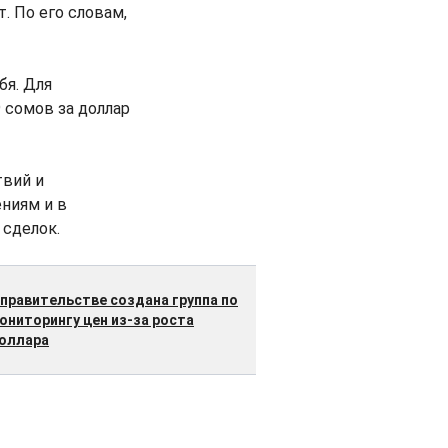
. По его словам,
бя. Для
 сомов за доллар
твий и
ениям и в
сделок.
 правительстве создана группа по
ониторингу цен из-за роста
оллара