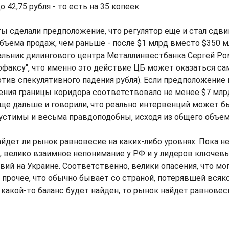
42,75 рубля - то есть на 35 копеек.
ы сделали предположение, что регулятор еще и стал сдви
бъема продаж, чем раньше - после $1 млрд вместо $350 м
льник дилингового центра Металлинвестбанка Сергей Ро
рфаксу", что именно это действие ЦБ может оказаться с
ив спекулятивного падения рубля). Если предположение в
ния границы коридора соответствовало не менее $7 млр
е дальше и говорили, что реально интервенций может бы
устимы и весьма правдоподобны, исходя из общего объем
айдет ли рынок равновесие на каких-либо уровнях. Пока не
, велико взаимное непонимание у РФ и у лидеров ключевы
ий на Украине. Соответственно, велики опасения, что м
 прочее, что обычно бывает со страной, потерявшей всяк
 какой-то баланс будет найден, то рынок найдет равновеси