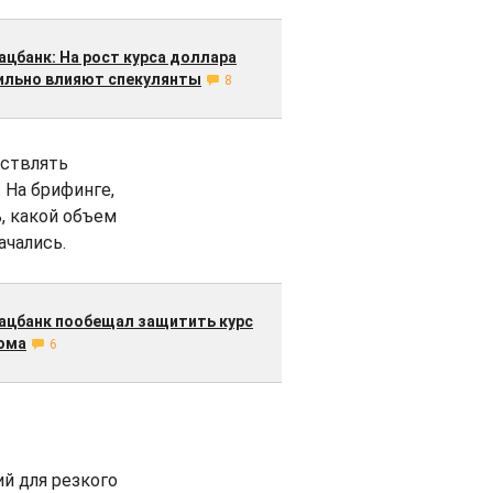
ацбанк: На рост курса доллара
ильно влияют спекулянты
8
ествлять
 На брифинге,
, какой объем
ачались.
ацбанк пообещал защитить курс
ома
6
й для резкого