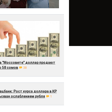
а "Моссовете" доллар продают
о 58 сомов
38
ацбанк: Рост курса доллара в КР
ызван ослаблением рубля
1