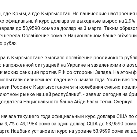
ы, где Крым, а где Кыргызстан. Но панические настроени
ко официальный курс доллара за выходные вырос на 2,9% -
евраля до 53,9590 сома за доллар на 3 марта. Таким образ
ешевела. Ослабление сома в Национальном банке объясн
о рубля.
ара в Кыргызстане вызвало ослабление российского рубля
с напряженной ситуацией на Украине и заявлениями о во
ческих санкций против РФ со стороны Запада. На этом 
испытали сильнейшее падение с начала года. Учитывая т
язи России с Кыргызстаном эти колебания сильно повли
лютном рынке нашей республики", - заявил сегодня на бр
седателя Национального банка Абдыбалы тегин Суеркул.
с начала текущего года официальный курс доллара США по
а 9,7% с 49,1984 сома за один доллар США до 53,9590 сом
марта Нацбанк установил курс на уровне 53,9599 сома за до