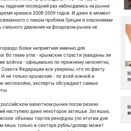
ы падения последний раз наблюдались на рынке
 время кризиса 2008-2009 годов. И даже в момент
, связанного с пиком проблем Греции и опасениями
ль сильного давления на фондовом рынке не
 гораздо более неприятная именно для
а. Во главе угла - крымские страсти (введены ли
е войска - официально по-прежнему непонятно,
 Совета Федерации все уверены, что по факту
Н
 И не только крымские - по всей южной и
п
не неспокойно, эксперты обсуждают самые
нты.
 российском валютном рынке после резких
Н
ий наступило даже некоторое затишье. Затишье,
в
еское: объемы торгов рекордны (по итогам дня
м лишь только в секторе рубль/доллар может