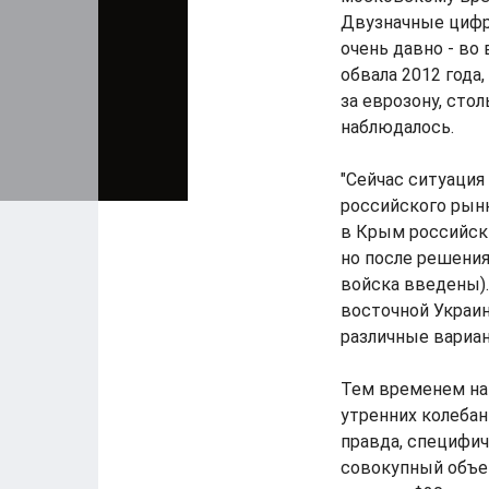
Двузначные цифр
очень давно - во
обвала 2012 года
за еврозону, сто
наблюдалось.
"Сейчас ситуация
российского рынк
в Крым российски
но после решения
войска введены).
восточной Украи
различные вариа
Тем временем на
утренних колебан
правда, специфич
совокупный объе