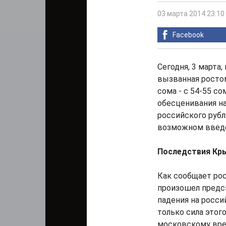
03 марта 2014 23:10
Facebook
Сегодня, 3 марта
вызванная ростом
сома - с 54-55 с
обесценивания н
российского рубл
возможном введе
Последствия Кр
Как сообщает ро
произошел предск
падения на росс
только сила этог
московскому врем