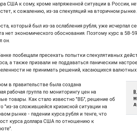
ара США к сому, кроме напряженной ситуации в России, нет
астет, к сожалению, из-за спекуляций на вторичном рынке.
ста, который был из-за ослабления рубля, уже исчерпал се
а нет экономического обоснования. Поэтому курс в 58-59
л он.
банке пообещали пресекать попытки спекулятивных дейс
са, а также призвали не поддаваться паническим настро
деленности не принимать решений, касающихся валютных 
ром в правительстве была создана
 рабочая группа по мониторингу цен на
В
м
ые товары. Как стало известно "ВБ", решение об
д
о "из-за сложившейся кризисной ситуации на
ом рынке - падении курса рубля и тенге, что
рост курса доллара США по отношению к
юте".