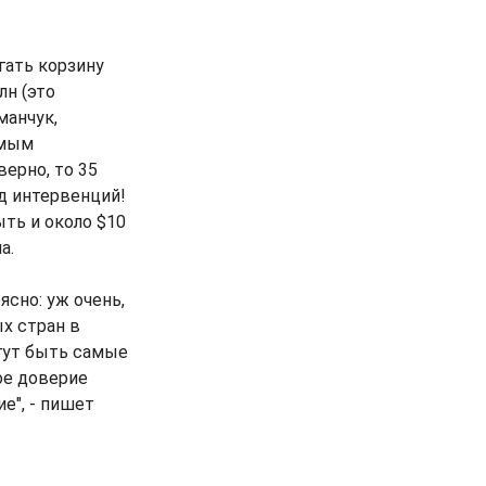
гать корзину
лн (это
манчук,
амым
ерно, то 35
д интервенций!
ть и около $10
а.
ясно: уж очень,
х стран в
огут быть самые
ое доверие
е", - пишет