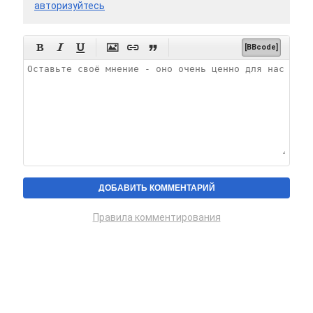
авторизуйтесь






[BBcode]
Правила комментирования