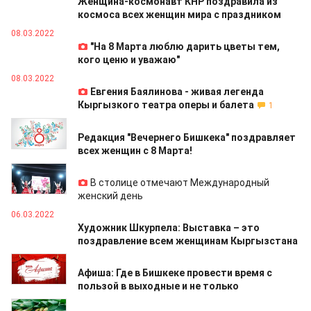
Женщина-космонавт КНР поздравила из
космоса всех женщин мира с праздником
08.03.2022
"На 8 Марта люблю дарить цветы тем,
кого ценю и уважаю"
08.03.2022
Евгения Баялинова - живая легенда
Кыргызкого театра оперы и балета
1
08.03.2022
Редакция "Вечернего Бишкека" поздравляет
всех женщин с 8 Марта!
07.03.2022
В столице отмечают Международный
женский день
06.03.2022
Художник Шкурпела: Выставка – это
поздравление всем женщинам Кыргызстана
05.03.2022
Афиша: Где в Бишкеке провести время с
пользой в выходные и не только
04.03.2022