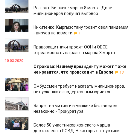
10.04.2020
Разгон в Бишкеке марша 8 марта: Двое
милиционеров получат выговор
12.03.2020
Никитенко: Кыргызстану грозит своя пандемия
- вируса ненависти
1
11.03.2020
Правозащитники просят ООН и ОБСЕ
отреагировать на разгон марша 8 марта
10.03.2020
Строкова: Нашему президенту может тоже
не нравится, что происходит в Европе
13
09.03.2020
Омбудсмен требует наказать милиционеров,
не пускавших к задержанным юристов
09.03.2020
Запрет на митинги в Бишкеке был введен
незаконно - Прокуратура
08.03.2020
Более 50 участников женского марша
доставлено в РОВД. Некоторых отпустили