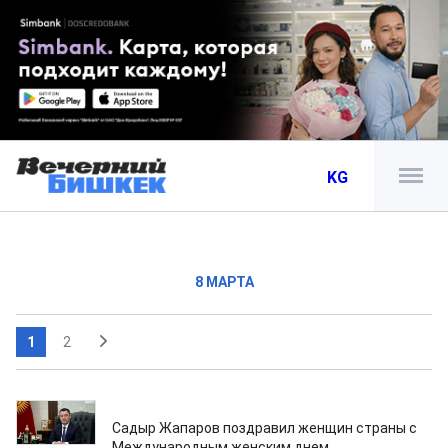
KG
8 МАРТА
1
2
08.03.2026
Садыр Жапаров поздравил женщин страны с
Международным женским днем