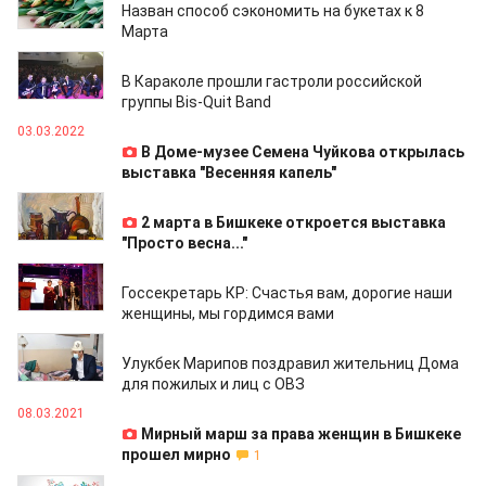
Назван способ сэкономить на букетах к 8
Марта
03.03.2022
В Караколе прошли гастроли российской
группы Bis-Quit Band
03.03.2022
В Доме-музее Семена Чуйкова открылась
выставка "Весенняя капель"
28.02.2022
2 марта в Бишкеке откроется выставка
"Просто весна..."
28.02.2022
Госсекретарь КР: Счастья вам, дорогие наши
женщины, мы гордимся вами
08.03.2021
Улукбек Марипов поздравил жительниц Дома
для пожилых и лиц с ОВЗ
08.03.2021
Мирный марш за права женщин в Бишкеке
прошел мирно
1
08.03.2021