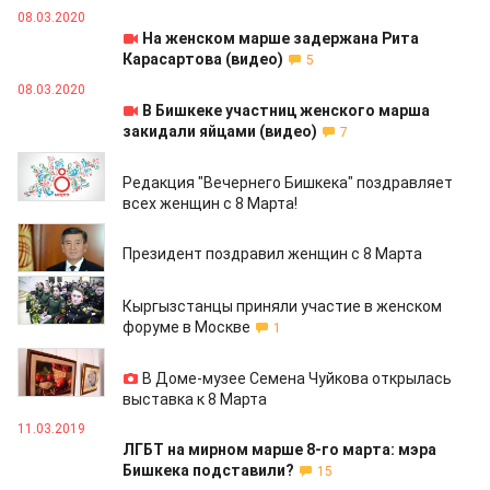
08.03.2020
На женском марше задержана Рита
Карасартова (видео)
5
08.03.2020
В Бишкеке участниц женского марша
закидали яйцами (видео)
7
08.03.2020
Редакция "Вечернего Бишкека" поздравляет
всех женщин с 8 Марта!
08.03.2020
Президент поздравил женщин с 8 Марта
06.03.2020
Кыргызстанцы приняли участие в женском
форуме в Москве
1
05.03.2020
В Доме-музее Семена Чуйкова открылась
выставка к 8 Марта
11.03.2019
ЛГБТ на мирном марше 8-го марта: мэра
Бишкека подставили?
15