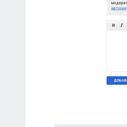
модерат
авториз

