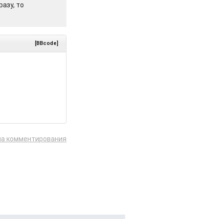
азу, то
[BBcode]
ла комментирования