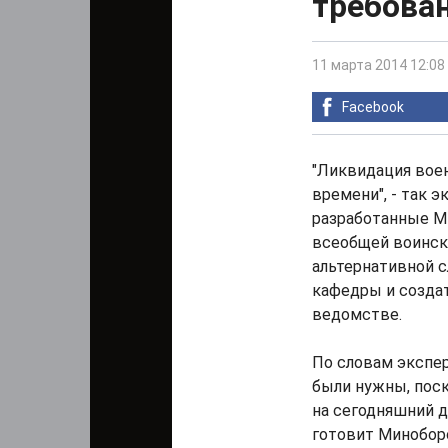
требова
11 марта 2014 12:08
Facebook
"Ликвидация воен
времени", - так 
разработанные М
всеобщей воинско
альтернативной с
кафедры и создат
ведомстве.
По словам экспер
были нужны, поск
на сегодняшний 
готовит Минобор