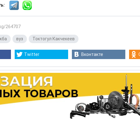
сть:
.kg/264707
жба
,
вуз
,
Токтогул Какчекеев
Twitter
Вконтакте