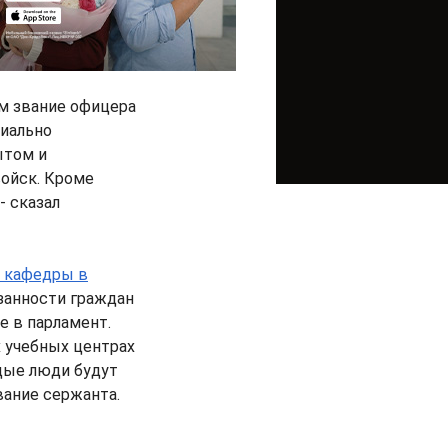
м звание офицера
циально
ытом и
войск. Кроме
- сказал
 кафедры в
язанности граждан
е в парламент.
 учебных центрах
дые люди будут
вание сержанта.