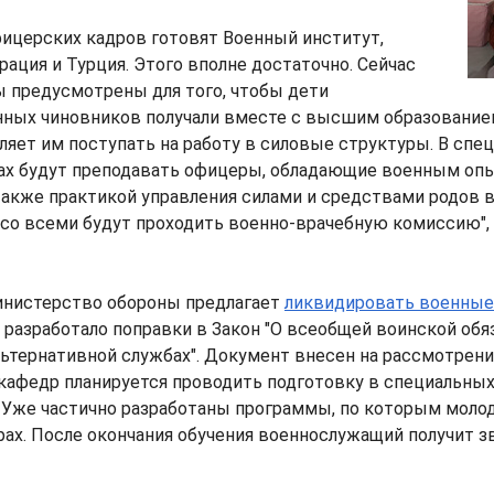
фицерских кадров готовят Военный институт,
ация и Турция. Этого вполне достаточно. Сейчас
 предусмотрены для того, чтобы дети
ных чиновников получали вместе с высшим образование
оляет им поступать на работу в силовые структуры. В спе
ах будут преподавать офицеры, обладающие военным оп
также практикой управления силами и средствами родов 
у со всеми будут проходить военно-врачебную комиссию", 
инистерство обороны предлагает
ликвидировать военные
 разработало поправки в Закон "О всеобщей воинской об
альтернативной службах". Документ внесен на рассмотрени
кафедр планируется проводить подготовку в специальных
 Уже частично разработаны программы, по которым моло
рах. После окончания обучения военнослужащий получит з