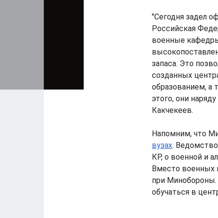
"Сегодня задел о
Российская Федер
военные кафедры
высокопоставлен
запаса. Это позв
созданных центр
образованием, а 
этого, они наряд
Какчекеев.
Напомним, что М
вузах
. Ведомство
КР, о военной и 
Вместо военных 
при Минобороны.
обучаться в цент