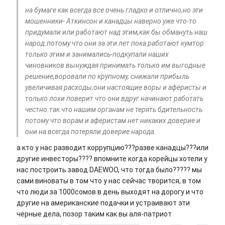
на бумаге как всегда все очень гладко и отлично,но эти
мошенники- Аткинсон и канадцы наверно уже что-то
придумали или работают над этим,как бы обмануть наш
народ.потому что они за эти лет пока работают кумтор
только этим и занимались-подкупали наших
чиновников вынуждая принимать только им выгодные
решение,воровали по крупному, снижали прибыль
увеличивая расходы,они настоящие воры и аферисты и
только лохи поверит что они вдруг начинают работать
честно.так что нашим органам не терять бдительность
потому что ворам и аферистам нет никаких доверие и
они на всегда потеряли доверие народа.
а кто у нас разводит коррупцию???разве канадцы???или
другие инвесторы???? впомните когда корейцы хотели у
нас построить завод DAEWOO, что тогда было????? мы
сами виноваты в том что у нас сейчас творится, в том
что люди за 1000сомов в день выходят на дорогу и что
другие на американские подачки и устраивают эти
черные дела, позор таким как вы аля-патриот