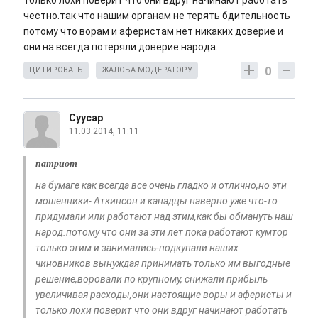
только лохи поверит что они вдруг начинают работать
честно.так что нашим органам не терять бдительность
потому что ворам и аферистам нет никаких доверие и
они на всегда потеряли доверие народа.
0
ЦИТИРОВАТЬ
ЖАЛОБА МОДЕРАТОРУ
Суусар
11.03.2014, 11:11
патриот
на бумаге как всегда все очень гладко и отлично,но эти
мошенники- Аткинсон и канадцы наверно уже что-то
придумали или работают над этим,как бы обмануть наш
народ.потому что они за эти лет пока работают кумтор
только этим и занимались-подкупали наших
чиновников вынуждая принимать только им выгодные
решение,воровали по крупному, снижали прибыль
увеличивая расходы,они настоящие воры и аферисты и
только лохи поверит что они вдруг начинают работать