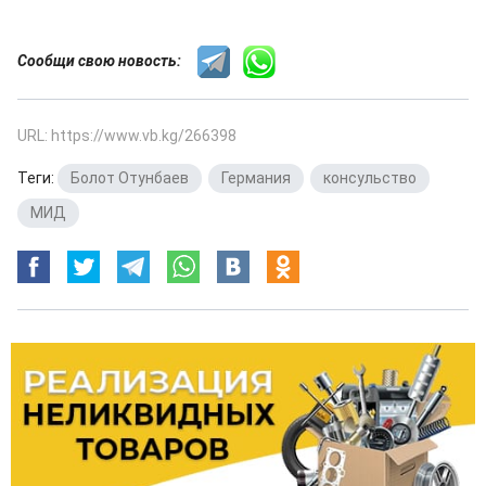
Сообщи свою новость:
URL: https://www.vb.kg/266398
Теги:
Болот Отунбаев
,
Германия
,
консульство
,
МИД