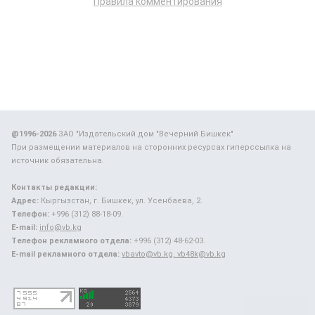
Правила комментирования
@1996-2026
ЗАО "Издательский дом "Вечерний Бишкек"
При размещении материалов на сторонних ресурсах гиперссылка на
источник обязательна.
Контакты редакции:
Адрес:
Кыргызстан, г. Бишкек, ул. Усенбаева, 2.
Телефон:
+996 (312) 88-18-09.
E-mail:
info@vb.kg
Телефон рекламного отдела:
+996 (312) 48-62-03.
E-mail рекламного отдела:
vbavto@vb.kg, vb48k@vb.kg