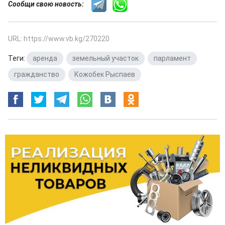
Сообщи свою новость:
URL: https://www.vb.kg/270220
Теги:
аренда
,
земельный участок
,
парламент
,
гражданство
,
Кожобек Рыспаев