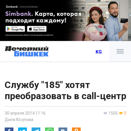
KG
Службу "185" хотят
преобразовать в call-центр
30 апреля 2014 11:16
1505
0
Диля Юсупова