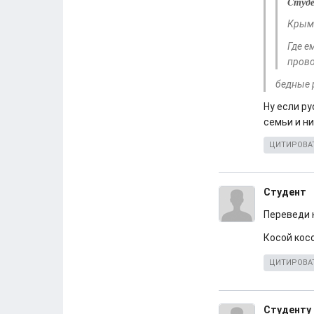
Cтуд
Крым 
Где е
прово
бедные р
Ну если р
семьи и ни
ЦИТИРОВА
Cтудент
Переведи 
Косой кос
ЦИТИРОВА
Студенту