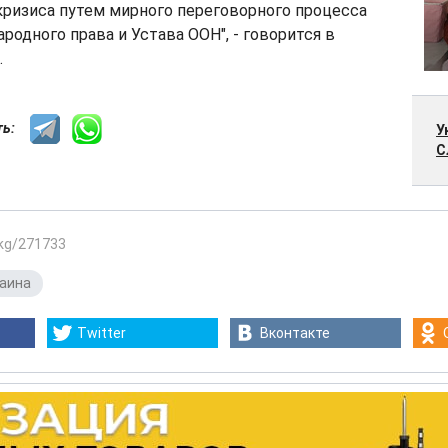
кризиса путем мирного переговорного процесса
родного права и Устава ООН", - говорится в
.
сть:
У
С
.kg/271733
аина
Twitter
Вконтакте