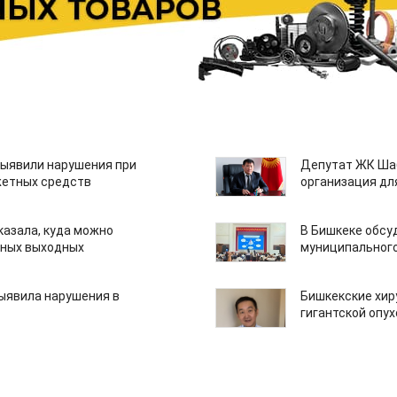
ыявили нарушения при
Депутат ЖК Шаб
етных средств
организация дл
казала, куда можно
В Бишкеке обсу
нных выходных
муниципального
ыявила нарушения в
Бишкекские хир
гигантской опу