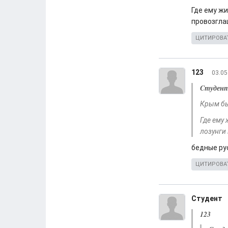
Где ему жи
провозгла
ЦИТИРОВА
123
03.05
Cтуден
Крым был
Где ему 
лозунги
бедные рус
ЦИТИРОВА
Cтудент
123