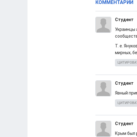
КОММЕНТАРИИ
Cтудент
Украинцы 
сообществ
Т. е. Яну
мирных, б
ЦИТИРОВА
Cтудент
Явный при
ЦИТИРОВА
Cтудент
Крым был р