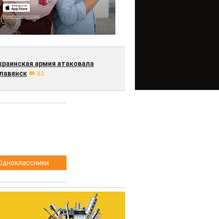
краинская армия атаковала
лавянск
83
Одноклассники