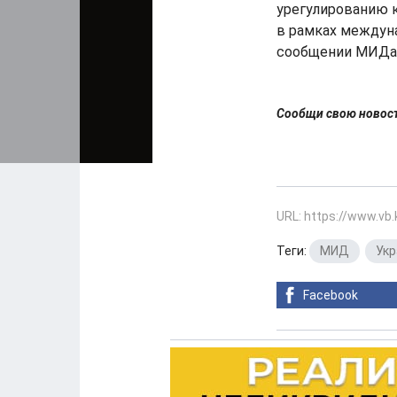
урегулированию 
в рамках междуна
сообщении МИДа
Сообщи свою ново
URL: https://www.vb
Теги:
МИД
,
Укр
Facebook