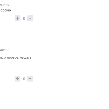
начали
 Россию
0
 решил
начали провозглашать
0