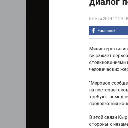
диалог п
03 мая 2014 14:09
-
Facebook
Министерство ин
выражает серьез
столкновениями в
человеческих жер
"Мировое сообще
на постсоветском
требуют немедлен
продолжения кон
В этой связи Кы
стороны к незам