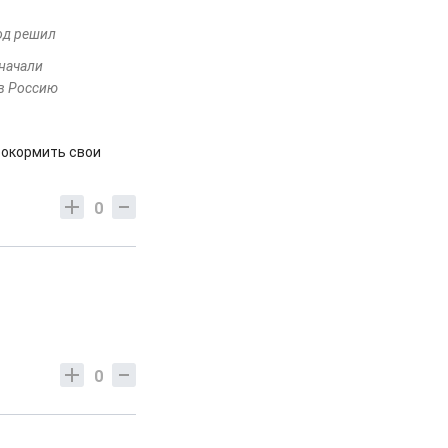
род решил
 начали
 в Россию
рокормить свои
0
0