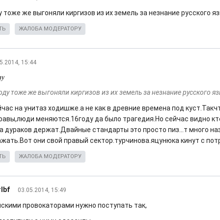
у тоже же выгоняли киргизов из их земель за незнание русского я
ТЬ
ЖАЛОБА МОДЕРАТОРУ
5.2014, 15:44
ту
оду тоже же выгоняли киргизов из их земель за незнание русского я
йчас на унитаз ходишже.а не как в древние времена под куст.Такч
равы,люди меняются.16году да было трагедия.Но сейчас видно к
за дураков держат.Двайные стандарты это просто пиз...т много н
ажать.Вот они свой правый сектор.турчинова.яцунюка кинут с пот
ТЬ
ЖАЛОБА МОДЕРАТОРУ
lbf
03.05.2014, 15:49
нскими провокаторами нужно поступать так,