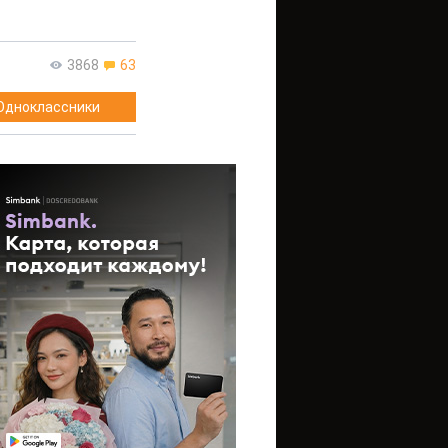
3868
63
Одноклассники