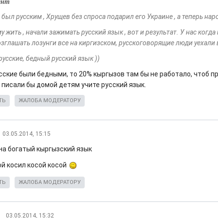
ент
был русским , Хрущев без спроса подарил его Украине , а теперь на
му жить , начали зажимать русский язык , вот и результат. У нас когда
зглашать лозунги все на киргизском, русскоговорящие люди уехали
усские, бедный русский язык ))
усские были бедными, то 20% кыргызов там бы не работало, чтоб п
 писали бы домой детям учите русский язык.
ТЬ
ЖАЛОБА МОДЕРАТОРУ
03.05.2014, 15:15
на богатый кыргызский язык
ой косил косой косой
ТЬ
ЖАЛОБА МОДЕРАТОРУ
03.05.2014, 15:32