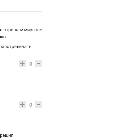
не стреляли мировое
ают.
е расстреливать
0
0
д решил