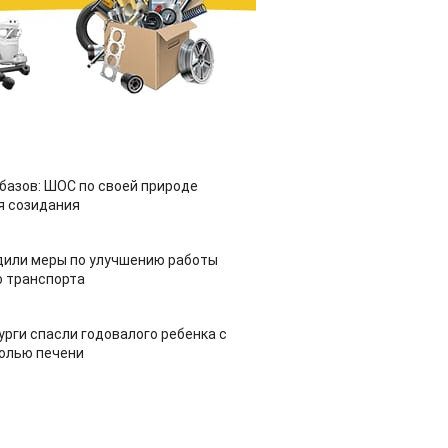
азов: ШОС по своей природе
я созидания
дили меры по улучшению работы
 транспорта
урги спасли годовалого ребенка с
холью печени