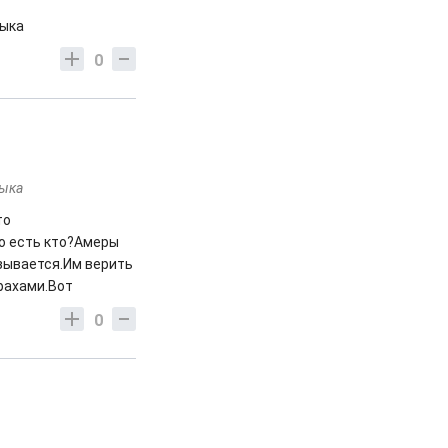
зыка
0
зыка
то
то есть кто?Амеры
азывается.Им верить
рахами.Вот
0