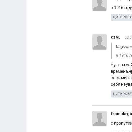
в 1916 год
ЦИТИРОВА
сэм.
03.0
Студен
в 1916 г
Ну а ты се
времена,н
весь мир 
себя неув
ЦИТИРОВА
fromukrgir
с пропути