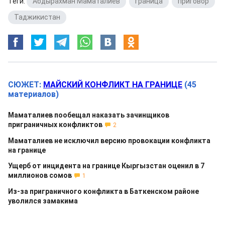
Теги:
Абдырахман Маматалиев
,
граница
,
приговор
,
Таджикистан
СЮЖЕТ:
МАЙСКИЙ КОНФЛИКТ НА ГРАНИЦЕ
(45
материалов)
Маматалиев пообещал наказать зачинщиков
приграничных конфликтов
2
Маматалиев не исключил версию провокации конфликта
на границе
Ущерб от инцидента на границе Кыргызстан оценил в 7
миллионов сомов
1
Из-за приграничного конфликта в Баткенском районе
уволился замакима