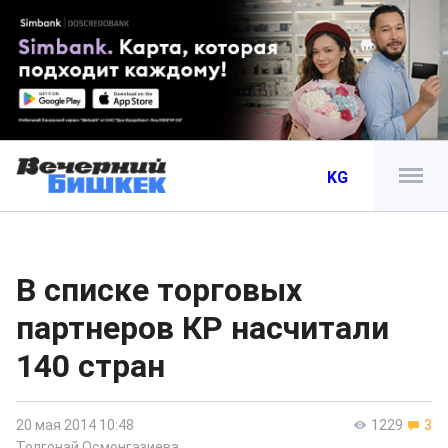
KG
В списке торговых
партнеров КР насчитали
140 стран
20 мая 2014 10:48
1229
3
Толгонай Осмонгазиева