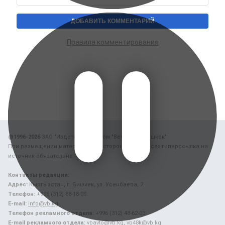
Правила комментирования
@1996-2026
ЗАО "Издательский дом "Вечерний Бишкек"
При размещении материалов на сторонних ресурсах гиперссылка на
источник обязательна.
Контакты редакции:
Адрес:
Кыргызстан, г. Бишкек, ул. Усенбаева, 2.
Телефон:
+996 (312) 88-18-09.
E-mail:
info@vb.kg
Телефон рекламного отдела:
+996 (312) 48-62-03.
E-mail рекламного отдела:
vbavto@vb.kg, vb48k@vb.kg