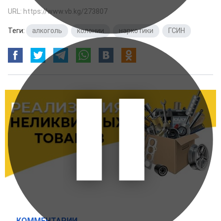
URL: https://www.vb.kg/273807
Теги:
алкоголь
,
колонии
,
наркотики
,
ГСИН
КОММЕНТАРИИ