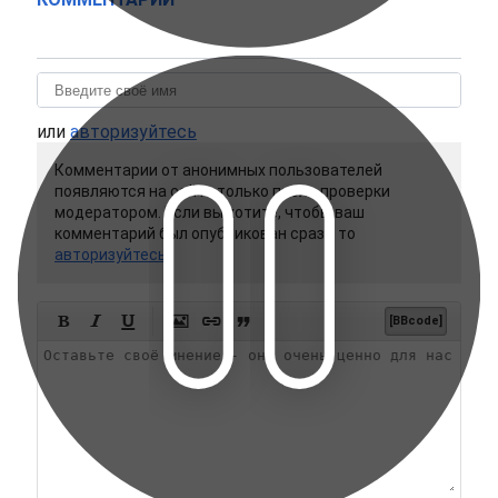
или
авторизуйтесь
Комментарии от анонимных пользователей
появляются на сайте только после проверки
модератором. Если вы хотите, чтобы ваш
комментарий был опубликован сразу, то
авторизуйтесь






[BBcode]