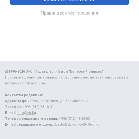
Правила комментирования
@1996-2026
ЗАО "Издательский дом "Вечерний Бишкек"
При размещении материалов на сторонних ресурсах гиперссылка на
источник обязательна.
Контакты редакции:
Адрес:
Кыргызстан, г. Бишкек, ул. Усенбаева, 2.
Телефон:
+996 (312) 88-18-09.
E-mail:
info@vb.kg
Телефон рекламного отдела:
+996 (312) 48-62-03.
E-mail рекламного отдела:
vbavto@vb.kg, vb48k@vb.kg