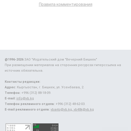
Правила комментирования
@1996-2026
ЗАО "Издательский дом "Вечерний Бишкек"
При размещении материалов на сторонних ресурсах гиперссылка на
источник обязательна.
Контакты редакции:
Адрес:
Кыргызстан, г. Бишкек, ул. Усенбаева, 2.
Телефон:
+996 (312) 88-18-09.
E-mail:
info@vb.kg
Телефон рекламного отдела:
+996 (312) 48-62-03.
E-mail рекламного отдела:
vbavto@vb.kg, vb48k@vb.kg