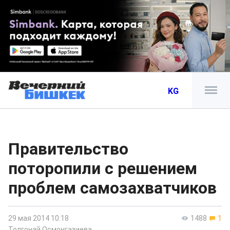
KG
Правительство
поторопили с решением
проблем самозахватчиков
29 мая 2014 10:18
1488
1
Толгонай Осмонгазиева