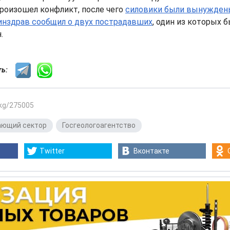
роизошел конфликт, после чего
силовики были вынужден
нздрав сообщил о двух пострадавших
, один из которых 
.
сть:
.kg/275005
ающий сектор
,
Госгеологоагентство
Twitter
Вконтакте