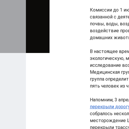
Комиссии до 1 ию
связанной с деят
почвы, воды, воз
воздействие пров
домашних живот
В настоящее врем
экологическую, м
исследование во
Медицинская груп
группа определит
пять человек из 
Напомним, 3 апре
перекрыли дорогу
собралось неско
месторождение Шы
перекрыли трассу