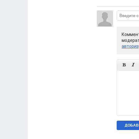
Коммент
модерат
авториз

