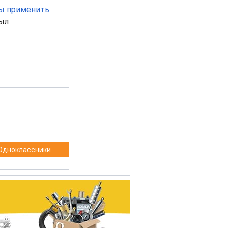
ы применить
был
Одноклассники