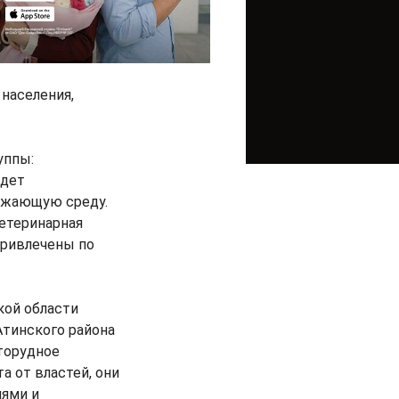
населения,
уппы:
едет
ужающую среду.
ветеринарная
привлечены по
кой области
Атинского района
торудное
 от властей, они
лями и