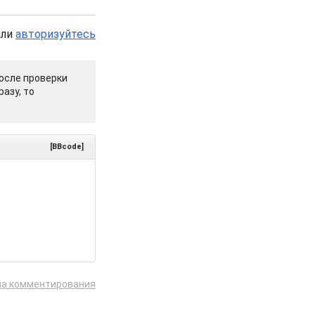
или
авторизуйтесь
осле проверки
азу, то
[BBcode]
ла комментирования