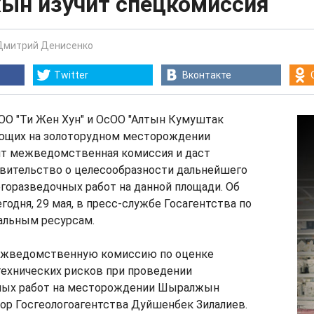
н изучит спецкомиссия
Дмитрий Денисенко
Twitter
Вконтакте
ОО "Ти Жен Хун" и ОсОО "Алтын Кумуштак
ающих на золоторудном месторождении
т межведомственная комиссия и даст
авительство о целесообразности дальнейшего
горазведочных работ на данной площади. Об
годня, 29 мая, в пресс-службе Госагентства по
альным ресурсам.
ежведомственную комиссию по оценке
технических рисков при проведении
ных работ на месторождении Шыралжын
ор Госгеологоагентства Дуйшенбек Зилалиев.