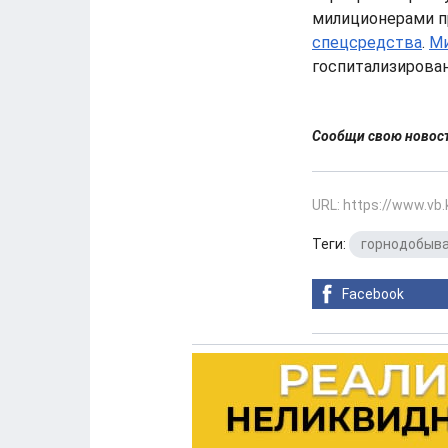
милиционерами п
спецсредства
.
Ми
госпитализирован
Сообщи свою ново
URL: https://www.vb
Теги:
горнодобыв
Facebook