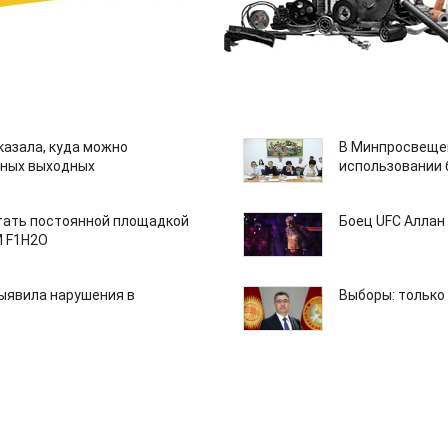
казала, куда можно
В Минпросвещен
нных выходных
использовании
тать постоянной площадкой
Боец UFC Аллан 
M F1H2O
ыявила нарушения в
Выборы: только