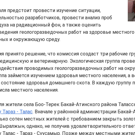
ля предстоит провести изучение ситуации,
ельностью разработчиков, провести анализ проб
духа на радиационный фон, а также оценить
едения геологоразведочных работ на здоровье местного 
ных и окружающую среду.
я принято решение, что комиссия создаст три рабочие гр
едицинскую и ветеринарную. Экологическая группа пров
здействия проводимых геологоразведочных работ на окр
па займется изучением здоровья местного населения, а 
 состояние здоровья домашнего скота. В каждую группу 
числа местного населения.
ля жители села Боо-Терек Бакай-Атинского района Таласс
 Тараз - Талас
. Вначале у районной администрации Бакай-
лько сотен местных жителей с требованием закрыть золо
ралжын, однако, не получив удовлетворительного ответа
 Талас - Тараз - Суусамыр. Позже между местными жите