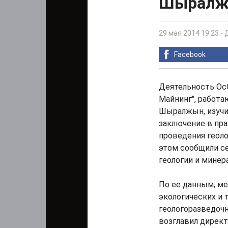
Шыралжы
29 мая 2014 19:23
-
Facebook
Деятельность Ос
Майнинг", работ
Шыралжын, изучи
заключение в пр
проведения геоло
этом сообщили се
геологии и минер
По ее данным, м
экологических и 
геологоразведоч
возглавил директ