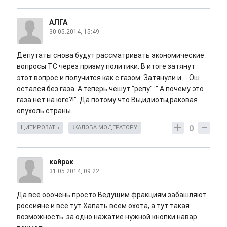
АЛГА
30.05.2014, 15:49
Депутаты снова будут рассматривать экономические
вопросы ТС через призму политики. В итоге затянут
этот вопрос и получится как с газом. Затянули и.....Ош
остался без газа. А теперь чешут "репу" :" А почему это
газа нет на юге?!". Да потому что Вы,идиоты,раковая
опухоль страны.
0
ЦИТИРОВАТЬ
ЖАЛОБА МОДЕРАТОРУ
кайрак
31.05.2014, 09:22
Да всё ооочень просто.Ведущим фракциям забашляют
россияне и всё тут.Хапать всем охота, а тут такая
возможность..за одно нажатие нужной кнопки навар