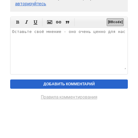
авторизуйтесь






[BBcode]
Правила комментирования