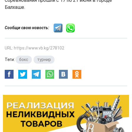
Соревнования прошли с 17 по 21 июня в городе
Балхаше.
Сообщи свою новость:
URL: https://www.vb.kg/278102
Теги:
бокс
,
турнир