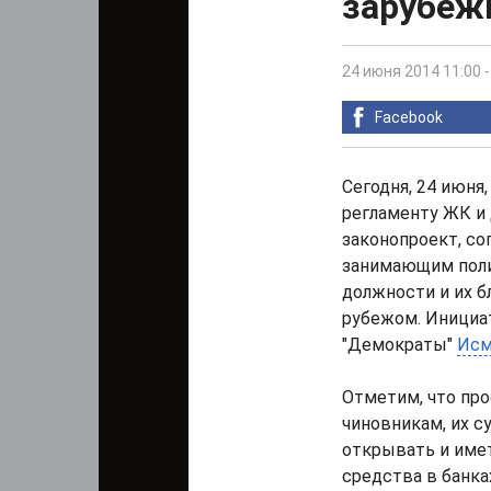
зарубеж
24 июня 2014 11:00
Facebook
Сегодня, 24 июня
регламенту ЖК и
законопроект, со
занимающим поли
должности и их б
рубежом. Инициат
"Демократы"
Исм
Отметим, что пр
чиновникам, их 
открывать и имет
средства в банка