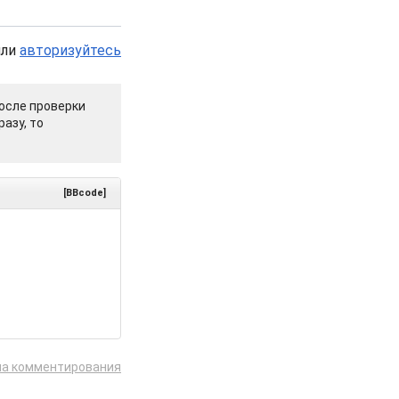
или
авторизуйтесь
осле проверки
азу, то
[BBcode]
ла комментирования