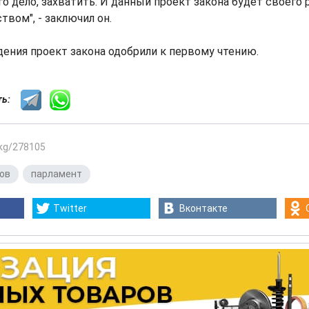
го дело, захватить. И данный проект закона будет своего 
твом", - заключил он.
ения проект закона одобрили к первому чтению.
сть:
.kg/278105
ов
,
парламент
Twitter
Вконтакте