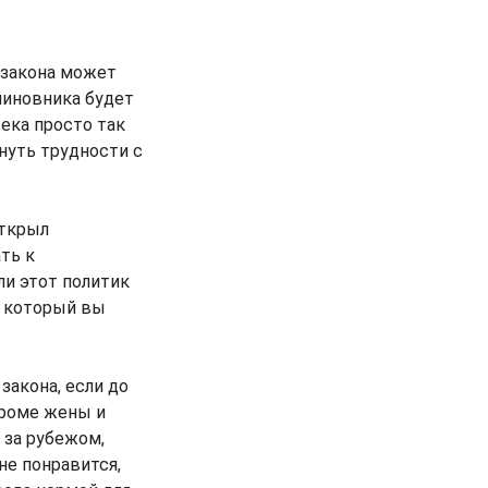
 закона может
 чиновника будет
ека просто так
кнуть трудности с
открыл
ть к
ли этот политик
, который вы
 закона, если до
кроме жены и
 за рубежом,
не понравится,