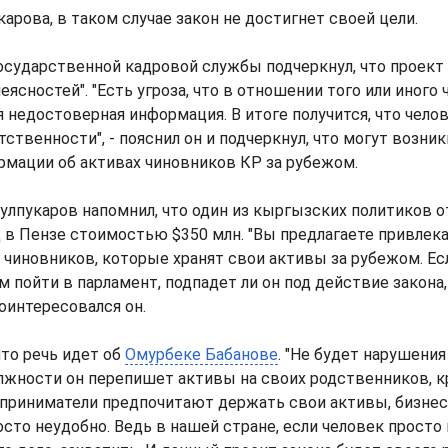
арова, в таком случае закон не достигнет своей цели.
осударственной кадровой службы подчеркнул, что проект
еясностей". "Есть угроза, что в отношении того или иного
 недостоверная информация. В итоге получится, что челов
тственности", - пояснил он и подчеркнул, что могут возни
рмации об активах чиновников КР за рубежом.
улпукаров напомнил, что один из кыргызских политиков 
в Пензе стоимостью $350 млн. "Вы предлагаете привлека
чиновников, которые хранят свои активы за рубежом. Ес
м пойти в парламент, подпадет ли он под действие закона
поинтересовался он.
что речь идет об
Омурбеке Бабанове
. "Не будет нарушения
олжности он перепишет активы на своих родственников, 
приниматели предпочитают держать свои активы, бизнес
осто неудобно. Ведь в нашей стране, если человек просто 