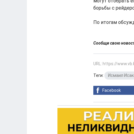
могут отобрать е
борьбы с рейдерс
По итогам обсужд
Сообщи свою ново
URL: https://www.vb
Теги:
Исмаил Исак
Facebook