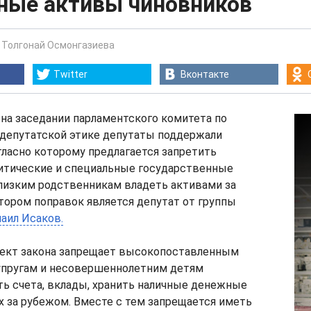
ные активы чиновников
-
Толгонай Осмонгазиева
Twitter
Вконтакте
, на заседании парламентского комитета по
 депутатской этике депутаты поддержали
гласно которому предлагается запретить
тические и специальные государственные
лизким родственникам владеть активами за
ором поправок является депутат от группы
аил Исаков.
оект закона запрещает высокопоставленным
супругам и несовершеннолетним детям
ь счета, вклады, хранить наличные денежные
х за рубежом. Вместе с тем запрещается иметь