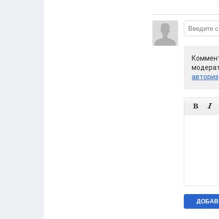
Коммент
модерат
авториз

