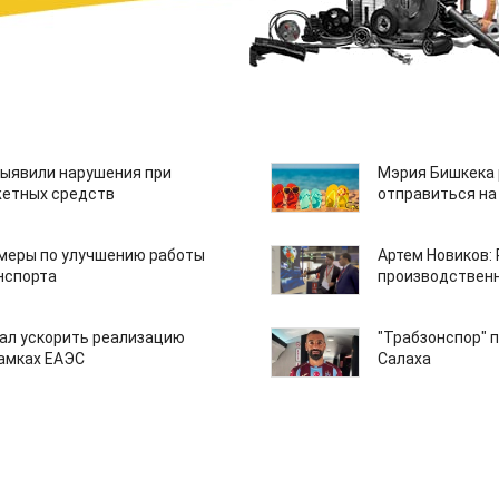
ыявили нарушения при
Мэрия Бишкека 
етных средств
отправиться на
 меры по улучшению работы
Артем Новиков:
нспорта
производствен
ал ускорить реализацию
"Трабзонспор" 
рамках ЕАЭС
Салаха