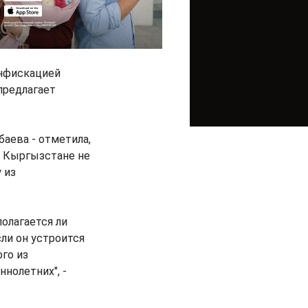
онфискацией
предлагает
баева - отметила,
в Кыргызстане не
 из
олагается ли
ли он устроится
го из
нолетних", -